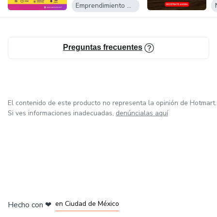
Emprendimiento Digital
Preguntas frecuentes
El contenido de este producto no representa la opinión de Hotmart.
Si ves informaciones inadecuadas,
denúncialas aquí
en Bogotá
en Amsterdam
en Madrid
en Ciudad de México
Hecho con
❤
en Belo Horizonte