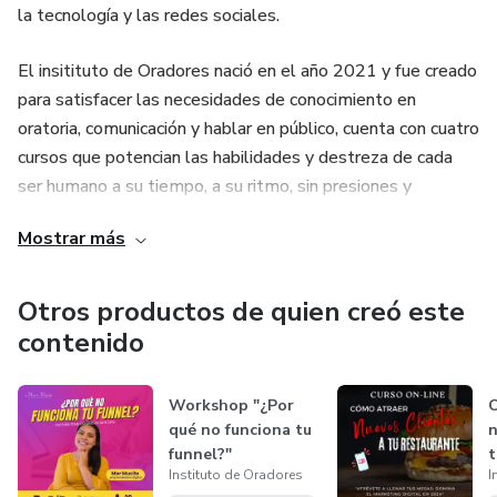
la tecnología y las redes sociales.
El insitituto de Oradores nació en el año 2021 y fue creado
para satisfacer las necesidades de conocimiento en
oratoria, comunicación y hablar en público, cuenta con cuatro
cursos que potencian las habilidades y destreza de cada
ser humano a su tiempo, a su ritmo, sin presiones y
aprendiendo de una manera divertida y en un ambiente
Mostrar más
familiar. Los cursos pueden ser tomados pre grabados o en
presencial en línea.
Otros productos de quien creó este
contenido
Workshop "¿Por
C
qué no funciona tu
n
funnel?"
t
Instituto de Oradores
I
2