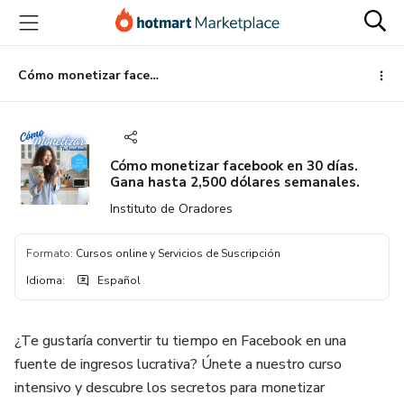
Ir
Ir
Ir
al
a
al
contenido
la
pie
principal
página
de
Cómo monetizar facebook en 30 días. Gana hasta 2,500 dólares semanales.
de
página
pago
Cómo monetizar facebook en 30 días.
Gana hasta 2,500 dólares semanales.
Instituto de Oradores
Formato
:
Cursos online y Servicios de Suscripción
Idioma
:
Español
¿Te gustaría convertir tu tiempo en Facebook en una
fuente de ingresos lucrativa? Únete a nuestro curso
intensivo y descubre los secretos para monetizar