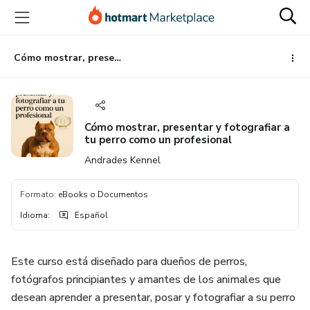
Ir
Ir
Ir
al
a
al
contenido
la
pie
principal
página
de
Cómo mostrar, presentar y fotografiar a tu perro como un profesional
de
página
pago
Cómo mostrar, presentar y fotografiar a
tu perro como un profesional
Andrades Kennel
Formato
:
eBooks o Documentos
Idioma
:
Español
Este curso está diseñado para dueños de perros,
fotógrafos principiantes y amantes de los animales que
desean aprender a presentar, posar y fotografiar a su perro