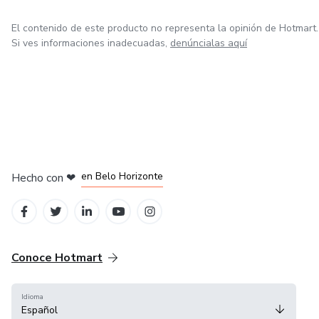
El contenido de este producto no representa la opinión de Hotmart.
Si ves informaciones inadecuadas,
denúncialas aquí
en Ciudad de México
en Bogotá
en Amsterdam
en Madrid
en Belo Horizonte
Hecho con
❤
Conoce Hotmart
Idioma
Español