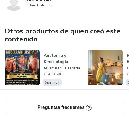
3 Año Hotmarter
Otros productos de quien creó este
contenido
Anatomia y
P
Kinesiología
E
Muscular Ilustrada
L
virginia carli
v
O
n
General
Preguntas frecuentes