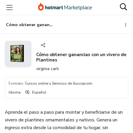
Ir
Ir
Ir
al
a
al
contenido
la
pie
principal
página
de
Cómo obtener ganancias con un vivero de Plantines
de
página
pago
Cómo obtener ganancias con un vivero de
Plantines
virginia carli
Formato
:
Cursos online y Servicios de Suscripción
Idioma
:
Español
Aprenda el paso a paso para montar y beneficiarse de un
vivero de plantines ornamentales y nativos. Genera un
ingreso extra desde la comodidad de tu hogar, sin