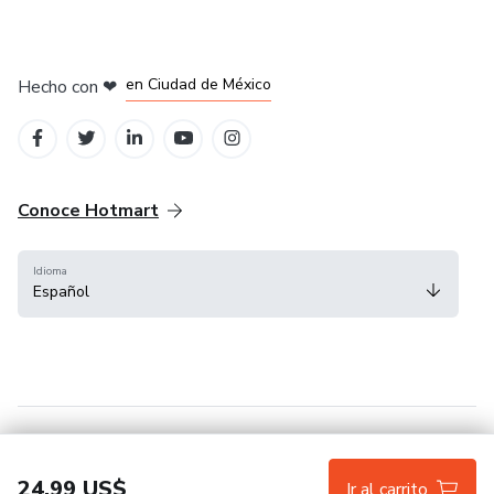
en Bogotá
en Amsterdam
en Madrid
en Ciudad de México
Hecho con
❤
en Belo Horizonte
Conoce Hotmart
Idioma
Español
FAQ
Términos
Privacidad
Cookies
24,99 US$
Ir al carrito