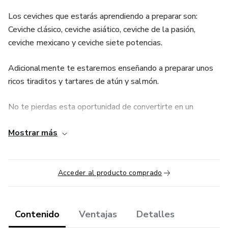
Los ceviches que estarás aprendiendo a preparar son:
Ceviche clásico, ceviche asiático, ceviche de la pasión,
ceviche mexicano y ceviche siete potencias.
Adicionalmente te estaremos enseñando a preparar unos
ricos tiraditos y tartares de atún y salmón.
No te pierdas esta oportunidad de convertirte en un
experto preparando estos ricos platos.
Mostrar más
Inscríbete ahora y disfruta de cada receta como
TodoUnChef
Acceder al producto comprado
Contenido
Ventajas
Detalles