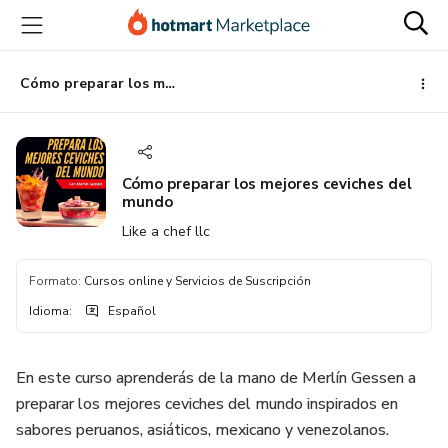
Ir
Ir
Ir
al
a
al
contenido
la
pie
principal
página
de
Cómo preparar los mejores ceviches del mundo
de
página
pago
Cómo preparar los mejores ceviches del
mundo
Like a chef llc
Formato
:
Cursos online y Servicios de Suscripción
Idioma
:
Español
En este curso aprenderás de la mano de Merlín Gessen a
preparar los mejores ceviches del mundo inspirados en
sabores peruanos, asiáticos, mexicano y venezolanos.