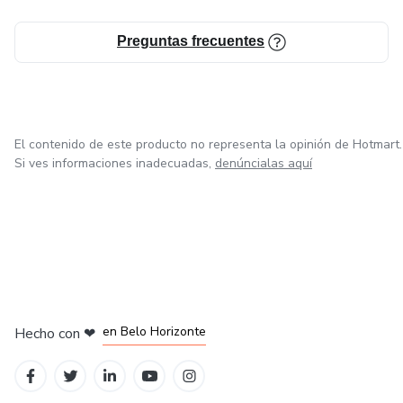
Preguntas frecuentes
El contenido de este producto no representa la opinión de Hotmart.
Si ves informaciones inadecuadas,
denúncialas aquí
en Ciudad de México
en Bogotá
en Amsterdam
en Madrid
en Belo Horizonte
Hecho con
❤