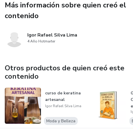
Más información sobre quien creó el
Reconectar emocionalmente con tu pareja
contenido
Evitar errores que empeoran la situación
Igor Rafael Silva Lima
Recuperar el interés y la atracción
4 Año Hotmarter
Actuar con seguridad, sin perder tu dignidad
Otros productos de quien creó este
Este método está diseñado para personas que quieren una
contenido
solución real, sin juegos ni manipulaciones baratas.
curso de keratina
G
artesanal
C
e
Igor Rafael Silva Lima
I
Moda y Belleza