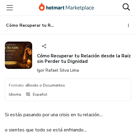
Ir
Ir
Ir
al
a
al
contenido
la
pie
principal
página
de
Cómo Recuperar tu Relación desde la Raíz sin Perder tu Dignidad
de
página
pago
Cómo Recuperar tu Relación desde la Raíz
sin Perder tu Dignidad
Igor Rafael Silva Lima
Formato
:
eBooks o Documentos
Idioma
:
Español
Si estás pasando por una crisis en tu relación…
o sientes que todo se está enfriando…