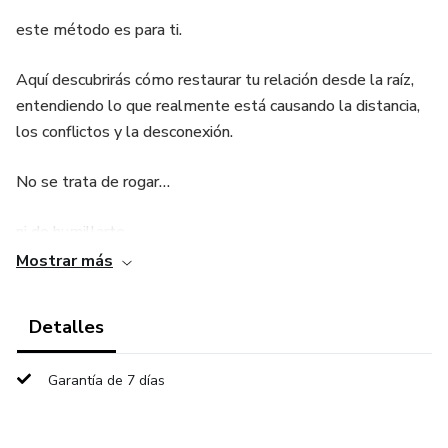
este método es para ti.
Aquí descubrirás cómo restaurar tu relación desde la raíz,
entendiendo lo que realmente está causando la distancia,
los conflictos y la desconexión.
No se trata de rogar…
ni de humillarte…
Mostrar más
ni de hacer cosas desesperadas.
Detalles
Se trata de recuperar tu valor, tu control emocional
y aplicar estrategias que realmente funcionan.
Garantía de 7 días
👉 Aprenderás cómo: