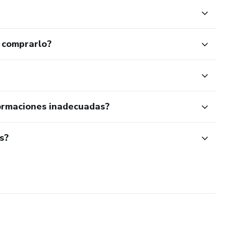
 comprarlo?
ormaciones inadecuadas?
s?