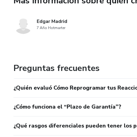
Más información sobre quien c
contigo mismo y estar listo pa
Este no es un libro teórico. E
Edgar Madrid
tu relación con el dinero desde 
7 Año Hotmarter
Después de leerlo, no verás tu 
Tu reacción crea tu resultado.
Preguntas frecuentes
Adquiérelo ahora. La transfor
¿Quién evaluó Cómo Reprogramar tus Reaccio
¿Cómo funciona el “Plazo de Garantía”?
¿Qué rasgos diferenciales pueden tener los 