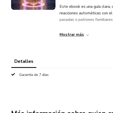
Este ebook es una guía clara, d
reacciones automáticas con el 
pasadas o patrones familiares
¿Qué aprenderás?
Mostrar más
Por qué tus emociones gobiern
Cómo reacciones como el miedo
Detalles
Casos reales de autosabotaje 
Garantía de 7 días
Estrategias para responder de
Cómo crear una nueva identida
No necesitas ser experto en f