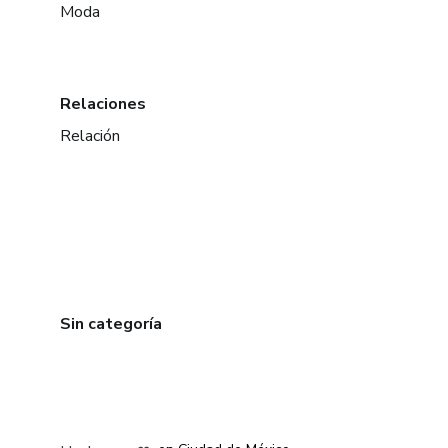
Moda
Relaciones
Relación
Sin categoría
en Bogotá
en Amsterdam
en Madrid
en Ciudad de México