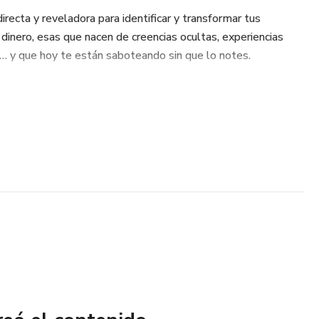
irecta y reveladora para identificar y transformar tus
dinero, esas que nacen de creencias ocultas, experiencias
… y que hoy te están saboteando sin que lo notes.
an tus decisiones financieras
, la culpa o la evasión afectan tus ingresos
cotidiano (y cómo evitarlos)
 forma consciente ante decisiones de dinero
d financiera desde tu presente, no desde tu pasado
inanzas ni tener todo resuelto. Solo necesitas ser honesto