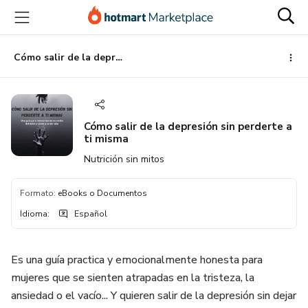
Ir
Ir
Ir
al
a
al
contenido
la
pie
principal
página
de
Cómo salir de la depresión sin perderte a ti misma
de
página
pago
Cómo salir de la depresión sin perderte a
ti misma
Nutrición sin mitos
Formato
:
eBooks o Documentos
Idioma
:
Español
Es una guía practica y emocionalmente honesta para
mujeres que se sienten atrapadas en la tristeza, la
ansiedad o el vacío... Y quieren salir de la depresión sin dejar