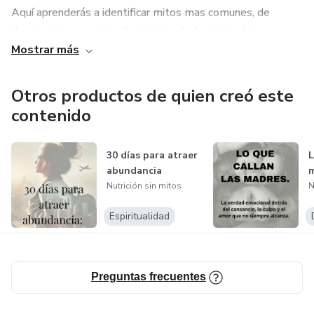
Aquí aprenderás a identificar mitos mas comunes, de
donde vienen y como afectan tu salud y bienestar.
Mostrar más
Alimentarte bien empieza por informarte mejor.
Otros productos de quien creó este
Empieza a comer con conocimiento y libertad. Transforma
contenido
tu relación con la comida desde la información, no desde el
miedo.
30 días para atraer
L
abundancia
Nutrición sin mitos
N
Espiritualidad
Preguntas frecuentes