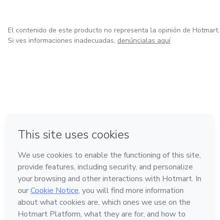
El contenido de este producto no representa la opinión de Hotmart.
Si ves informaciones inadecuadas,
denúncialas aquí
en Bogotá
en Amsterdam
en Madrid
en Ciudad de México
Hecho con
❤
en Belo Horizonte
Conoce Hotmart
Idioma