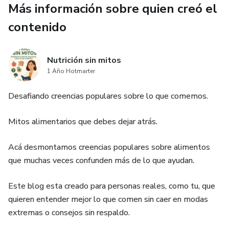
Más información sobre quien creó el
agotada.
contenido
- Has pensado que no puedes mas ... pero en el fondo NO
QUIERES RENDIRTE.
Nutrición sin mitos
- Buscas una guía cercana, sin juicios, que te abrace
1 Año Hotmarter
mientras vuelves a ti.
Desafiando creencias populares sobre lo que comemos.
Mitos alimentarios que debes dejar atrás.
Acá desmontamos creencias populares sobre alimentos
que muchas veces confunden más de lo que ayudan.
Este blog esta creado para personas reales, como tu, que
quieren entender mejor lo que comen sin caer en modas
extremas o consejos sin respaldo.