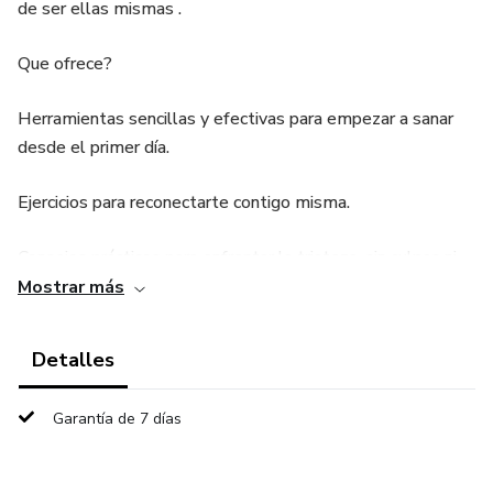
de ser ellas mismas .
Que ofrece?
Herramientas sencillas y efectivas para empezar a sanar
desde el primer día.
Ejercicios para reconectarte contigo misma.
Consejos prácticos para enfrentar la tristeza, sin culpas ni
máscaras.
Mostrar más
Un mensaje de esperanza, escrito con empatía y basado en
Detalles
experiencias reales.
Garantía de 7 días
Este eBook es para ti si:
- Te sientes desconectada de ti misma o emocionalmente