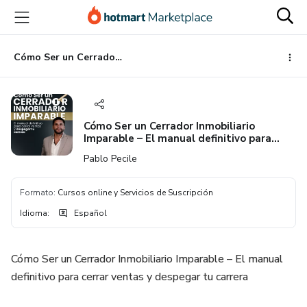
Ir
Ir
Ir
al
a
al
contenido
la
pie
principal
página
de
Cómo Ser un Cerrador Inmobiliario Imparable – El manual definitivo para cerrar ventas y despegar tu carrera
de
página
pago
Cómo Ser un Cerrador Inmobiliario
Imparable – El manual definitivo para
cerrar ventas y despegar tu carrera
Pablo Pecile
Formato
:
Cursos online y Servicios de Suscripción
Idioma
:
Español
Cómo Ser un Cerrador Inmobiliario Imparable – El manual
definitivo para cerrar ventas y despegar tu carrera