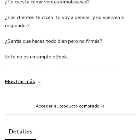
¿Te cuesta cerrar ventas inmobiliarias?
¿Los clientes te dicen "lo voy a pensar" y no vuelven a
responder?
¿Sentís que hacés todo bien pero no firmás?
Este no es un simple eBook...
Es una guía práctica, directa y transformadora creada
especialmente para vos, asesor inmobiliario que quiere dar
Mostrar más
el gran salto.
Soy Pablo Pécile, asesor inmobiliario Top Producer de
Acceder al producto comprado
Century 21 Bolivia, ganador del Centurión 2021, 2022,
2023, 2024 y 2025, con presencia constante en los
rankings nacionales e internacionales. Formo parte del
Detalles
exclusivo Club 121% de agentes de alto rendimiento y