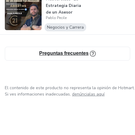
Estrategia Diaria
Antes del eBook:
de un Asesor
Pablo Pecile
Inmobiliario...
No sabés manejar objeciones
Negocios y Carrera
Perdés clientes por no saber cerrar
Improvisás en lugar de aplicar técnicas probadas
Preguntas frecuentes
Te falta claridad para saber con qué clientes avanzar
Sentís frustración y dudas al vender
El contenido de este producto no representa la opinión de Hotmart.
Si ves informaciones inadecuadas,
denúncialas aquí
Después de aplicar esta guía:
✅ Vas a tener un método claro para cerrar ventas, sin
depender de la suerte