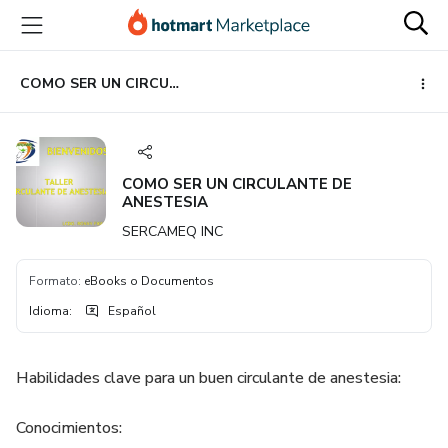
Ir
Ir
Ir
al
a
al
contenido
la
pie
principal
página
de
COMO SER UN CIRCULANTE DE ANESTESIA
de
página
pago
COMO SER UN CIRCULANTE DE
ANESTESIA
SERCAMEQ INC
Formato
:
eBooks o Documentos
Idioma
:
Español
Habilidades clave para un buen circulante de anestesia:
Conocimientos: