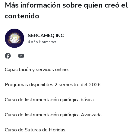
Más información sobre quien creó el
proceso de anestesia, transmitiéndole tranquilidad y
seguridad.
contenido
Habilidades técnicas:
SERCAMEQ INC
Preparación del quirófano: Verificar que el quirófano esté
4 Año Hotmarter
debidamente preparado y que los materiales y equipos
necesarios estén disponibles.
Capacitación y servicios online.
Asepsia y antisepsia: Mantener estrictas normas de
asepsia para prevenir infecciones.
Programas disponibles 2 semestre del 2026
Control del paciente: Monitorear los signos vitales del
Curso de Instrumentación quirúrgica básica.
paciente durante la anestesia y actuar ante cualquier
alteración.
Curso de Instrumentación quirúrgica Avanzada.
Curso de Suturas de Heridas.