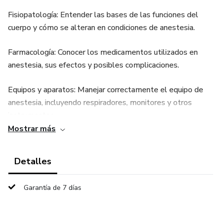
Fisiopatología: Entender las bases de las funciones del
cuerpo y cómo se alteran en condiciones de anestesia.
Farmacología: Conocer los medicamentos utilizados en
anestesia, sus efectos y posibles complicaciones.
Equipos y aparatos: Manejar correctamente el equipo de
anestesia, incluyendo respiradores, monitores y otros
instrumentos.
Mostrar más
Habilidades para la comunicación:
Detalles
Comunicación efectiva: Interactuar con el equipo médico
(anestesiólogos, enfermeros instrumentistas, etc.) de
Garantía de 7 días
forma clara y precisa.
Relación con el paciente: Acompañar al paciente durante el