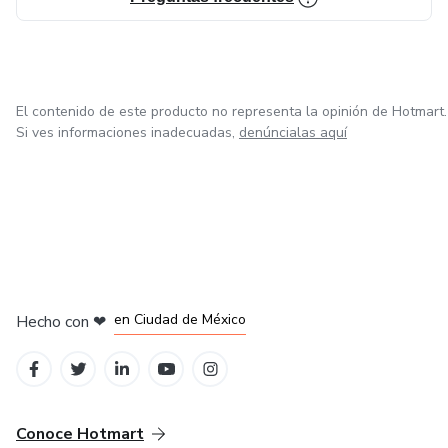
El contenido de este producto no representa la opinión de Hotmart.
Si ves informaciones inadecuadas,
denúncialas aquí
en Bogotá
en Amsterdam
en Madrid
en Ciudad de México
Hecho con
❤
en Belo Horizonte
Conoce Hotmart