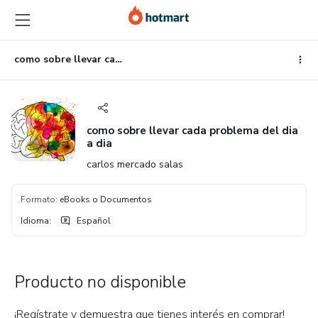
Ir
Ir
Ir
al
a
al
contenido
la
pie
principal
página
de
como sobre llevar cada problema del dia a dia
de
página
pago
como sobre llevar cada problema del dia
a dia
carlos mercado salas
Formato
:
eBooks o Documentos
Idioma
:
Español
Producto no disponible
¡Regístrate y demuestra que tienes interés en comprar!