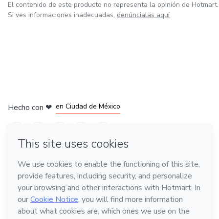
El contenido de este producto no representa la opinión de Hotmart.
Si ves informaciones inadecuadas,
denúncialas aquí
en Bogotá
en Amsterdam
en Madrid
en Ciudad de México
Hecho con
❤
en Belo Horizonte
Conoce Hotmart
Idioma
Español