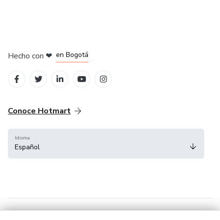
en Amsterdam
en Madrid
en Bogotá
Hecho con
❤
en Belo Horizonte
en Ciudad de México
Conoce Hotmart
Idioma
Español