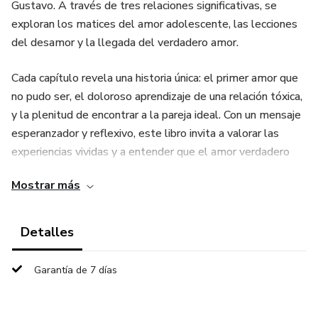
Gustavo. A través de tres relaciones significativas, se
exploran los matices del amor adolescente, las lecciones
del desamor y la llegada del verdadero amor.
Cada capítulo revela una historia única: el primer amor que
no pudo ser, el doloroso aprendizaje de una relación tóxica,
y la plenitud de encontrar a la pareja ideal. Con un mensaje
esperanzador y reflexivo, este libro invita a valorar las
experiencias vividas y a entender que el amor verdadero
comienza con el amor propio y una comunicación sincera.
Mostrar más
Un viaje de emociones, crecimiento y superación que
resonará con cualquier lector en busca de respuestas sobre
Detalles
el amor y las relaciones.
Garantía de 7 días