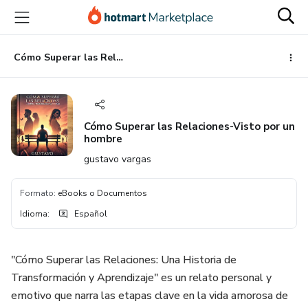
Ir
Ir
Ir
al
a
al
contenido
la
pie
principal
página
de
Cómo Superar las Relaciones-Visto por un hombre
de
página
pago
Cómo Superar las Relaciones-Visto por un
hombre
gustavo vargas
Formato
:
eBooks o Documentos
Idioma
:
Español
"Cómo Superar las Relaciones: Una Historia de
Transformación y Aprendizaje" es un relato personal y
emotivo que narra las etapas clave en la vida amorosa de