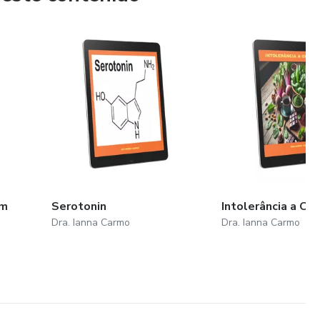
am
Serotonin
Intolerância a Ox
Dra. Ianna Carmo
Dra. Ianna Carmo