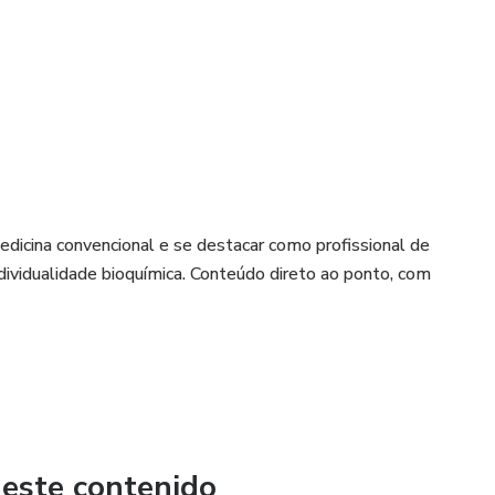
edicina convencional e se destacar como profissional de
ividualidade bioquímica. Conteúdo direto ao ponto, com
onal medicine and stand out as a healthcare professional
uality. Get straight-to-the-point content featuring protocols
 este contenido