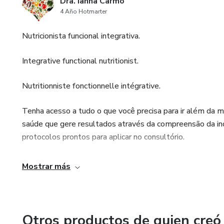
Dra. Ianna Carmo
4 Año Hotmarter
Nutricionista funcional integrativa.
Integrative functional nutritionist.
Nutritionniste fonctionnelle intégrative.
Tenha acesso a tudo o que você precisa para ir além da m
saúde que gere resultados através da compreensão da ind
protocolos prontos para aplicar no consultório.
Gain access to everything you need to go beyond conventi
Mostrar más
who delivers results by understanding biochemical individ
ready for immediate clinical application.
Otros productos de quien creó