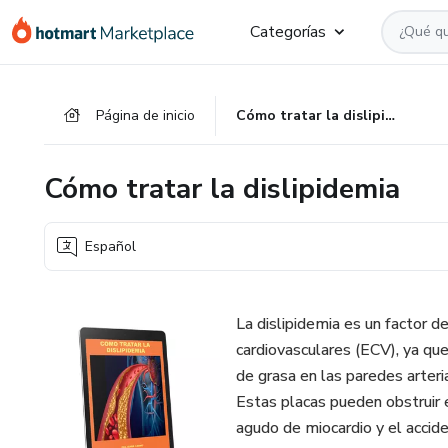
Ir
Ir
Ir
Categorías
al
a
al
contenido
la
pie
principal
página
de
Página de inicio
Cómo tratar la dislipidemia
de
página
pago
Cómo tratar la dislipidemia
Español
La dislipidemia es un factor 
cardiovasculares (ECV), ya qu
de grasa en las paredes arteri
Estas placas pueden obstruir e
agudo de miocardio y el accide