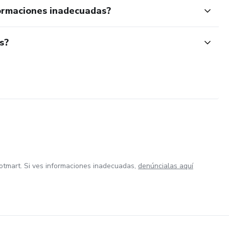
ormaciones inadecuadas?
s?
otmart. Si ves informaciones inadecuadas,
denúncialas aquí