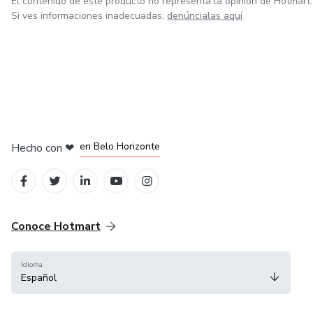
El contenido de este producto no representa la opinión de Hotmart.
Si ves informaciones inadecuadas,
denúncialas aquí
en Ciudad de México
en Bogotá
en Amsterdam
en Madrid
en Belo Horizonte
Hecho con
❤
Conoce Hotmart
Idioma
Español