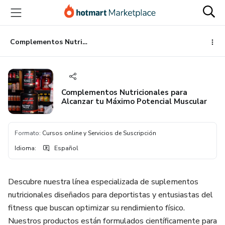
Ir
Ir
Ir
al
a
al
contenido
la
pie
principal
página
de
Complementos Nutricionales para Alcanzar tu Máximo Potencial Muscular
de
página
pago
Complementos Nutricionales para
Alcanzar tu Máximo Potencial Muscular
Formato
:
Cursos online y Servicios de Suscripción
Idioma
:
Español
Descubre nuestra línea especializada de suplementos
nutricionales diseñados para deportistas y entusiastas del
fitness que buscan optimizar su rendimiento físico.
Nuestros productos están formulados científicamente para