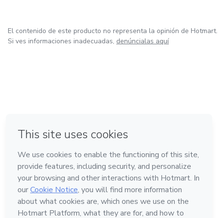
El contenido de este producto no representa la opinión de Hotmart.
Si ves informaciones inadecuadas,
denúncialas aquí
en Bogotá
en Amsterdam
en Madrid
en Ciudad de México
Hecho con
❤
en Belo Horizonte
Conoce Hotmart
Idioma