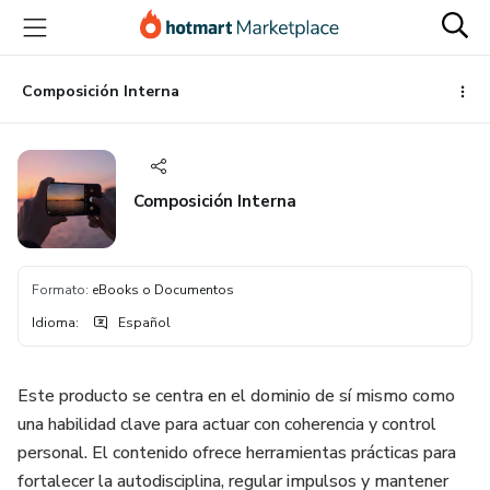
Ir
Ir
Ir
al
a
al
contenido
la
pie
principal
página
de
Composición Interna
de
página
pago
Composición Interna
Formato
:
eBooks o Documentos
Idioma
:
Español
Este producto se centra en el dominio de sí mismo como
una habilidad clave para actuar con coherencia y control
personal. El contenido ofrece herramientas prácticas para
fortalecer la autodisciplina, regular impulsos y mantener