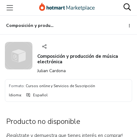
Ir
Ir
Ir
al
a
al
contenido
la
pie
principal
página
de
Composición y producción de música electrónica
de
página
pago
Composición y producción de música
electrónica
Julian Cardona
Formato
:
Cursos online y Servicios de Suscripción
Idioma
:
Español
Producto no disponible
¡Regístrate y demuestra que tienes interés en comprar!