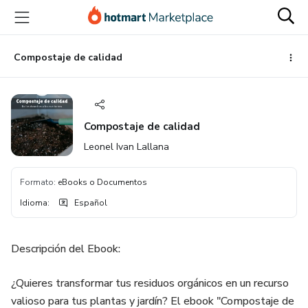
Ir
Ir
Ir
al
a
al
contenido
la
pie
principal
página
de
Compostaje de calidad
de
página
pago
Compostaje de calidad
Leonel Ivan Lallana
Formato
:
eBooks o Documentos
Idioma
:
Español
Descripción del Ebook:
¿Quieres transformar tus residuos orgánicos en un recurso
valioso para tus plantas y jardín? El ebook "Compostaje de