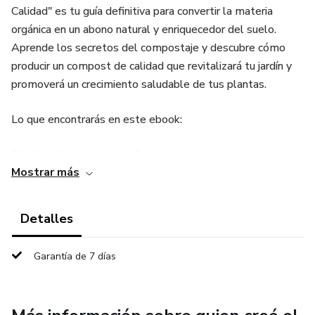
Calidad" es tu guía definitiva para convertir la materia
orgánica en un abono natural y enriquecedor del suelo.
Aprende los secretos del compostaje y descubre cómo
producir un compost de calidad que revitalizará tu jardín y
promoverá un crecimiento saludable de tus plantas.
Lo que encontrarás en este ebook:
Planificación Inteligente: Comienza desde cero con una guía
Mostrar más
paso a paso sobre cómo planificar y diseñar un sistema de
compostaje eficiente, ya sea en tu jardín o en un espacio
limitado.
Detalles
Procesos Físicos y Químicos: Sumérgete en los procesos
Garantía de 7 días
físicos y químicos detrás del compostaje para comprender
cómo funciona. Aprende sobre la importancia de la
aireación, la humedad y la temperatura óptima para un