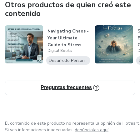
Otros productos de quien creó este
contenido
Navigating Chaos -
S
Your Ultimate
E
Guide to Stress
G
Digital Books
D
F
Desarrollo Personal
Preguntas frecuentes
El contenido de este producto no representa la opinión de Hotmart.
Si ves informaciones inadecuadas,
denúncialas aquí