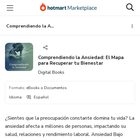
Ir
Ir
Ir
al
a
al
contenido
la
pie
principal
página
de
Comprendiendo la Ansiedad: El Mapa para Recuperar tu Bienestar
de
página
pago
Comprendiendo la Ansiedad: El Mapa
para Recuperar tu Bienestar
Digital Books
Formato
:
eBooks o Documentos
Idioma
:
Español
¿Sientes que la preocupación constante domina tu vida? La
ansiedad afecta a millones de personas, impactando su
salud, relaciones y rendimiento laboral. Ansiedad Bajo