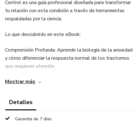
Control es una guía profesional diseñada para transformar
tu relación con esta condición a través de herramientas
respaldadas por la ciencia.
Lo que descubrirás en este eBook:
Comprensión Profunda: Aprende la biología de la ansiedad
y cómo diferenciar la respuesta normal de los trastornos
que requieren atención.
Mostrar más
Técnicas de Alivio Inmediato: Domina la respiración
diafragmática, la técnica 4-7-8 y ejercicios de Mindfulness
como el de los "5 sentidos" para frenar crisis en el acto.
Detalles
Gestión del Pensamiento: Estrategias de Terapia
Garantía de 7 días
Cognitivo-Conductual para desafiar pensamientos
catastróficos.