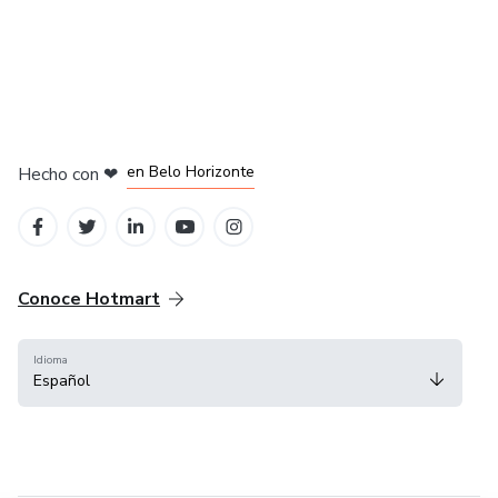
en Ciudad de México
en Bogotá
en Amsterdam
en Madrid
en Belo Horizonte
Hecho con
❤
Conoce Hotmart
Idioma
Español