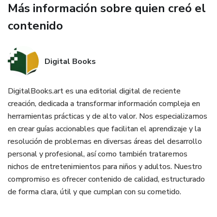
Más información sobre quien creó el
Guía para la Familia: Cómo brindar apoyo empático a niños y
adultos sin caer en la sobreprotección.
contenido
No dejes que la ansiedad defina quién eres. ¡Obtén tu guía
hoy y da el primer paso hacia una vida plena y con bienestar
Digital Books
emocional!
DigitalBooks.art es una editorial digital de reciente
creación, dedicada a transformar información compleja en
herramientas prácticas y de alto valor. Nos especializamos
en crear guías accionables que facilitan el aprendizaje y la
resolución de problemas en diversas áreas del desarrollo
personal y profesional, así como también trataremos
nichos de entretenimientos para niños y adultos. Nuestro
compromiso es ofrecer contenido de calidad, estructurado
de forma clara, útil y que cumplan con su cometido.