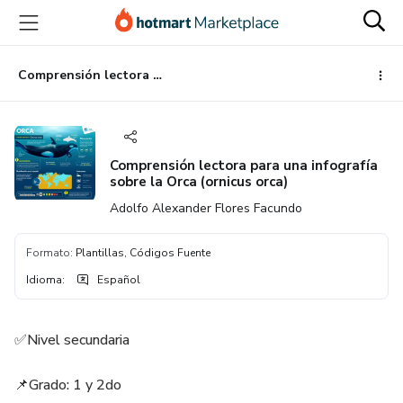
Ir
Ir
Ir
al
a
al
contenido
la
pie
principal
página
de
Comprensión lectora para una infografía sobre la Orca (ornicus orca)
de
página
pago
Comprensión lectora para una infografía
sobre la Orca (ornicus orca)
Adolfo Alexander Flores Facundo
Formato
:
Plantillas, Códigos Fuente
Idioma
:
Español
✅Nivel secundaria
📌Grado: 1 y 2do