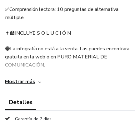
✅Comprensión lectora: 10 preguntas de alternativa
múltiple
👨‍🏫INCLUYE S O L U C I Ó N
🟠La infografía no está a la venta. Las puedes encontrara
gratuita en la web o en PURO MATERIAL DE
COMUNICACIÓN.
✔Igual te dejamos la infogragía en el Word.
Mostrar más
Detalles
Garantía de 7 días