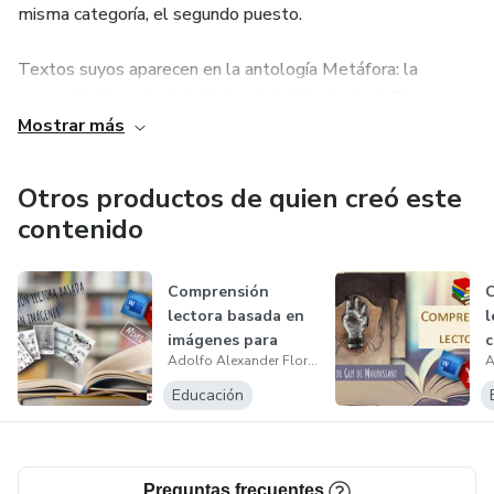
misma categoría, el segundo puesto.
Textos suyos aparecen en la antología Metáfora: la
expresión literaria de la Universidad Nacional de Piura
Mostrar más
(Lengash, 2014) y en revistas como “Séptimo ensayo”,
“Lazos de arte que unen” (Asociación artística de Paita),
“Casta Mec Nom” y “Hueso Duro” (2019).
Otros productos de quien creó este
contenido
Es autor del poemario Derrumbe de un aleteo (Lengash,
2016).
Comprensión
lectora basada en
l
Actualmente, es docente en el Colegio Proyecto.
imágenes para
c
Adolfo Alexander Flores Facundo
nivel secundaria
d
Educación
Preguntas frecuentes