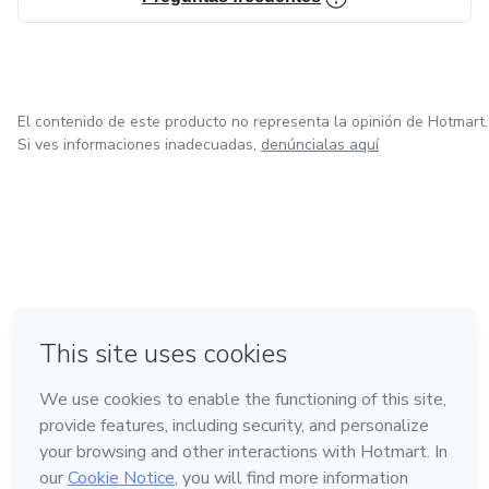
El contenido de este producto no representa la opinión de Hotmart.
Si ves informaciones inadecuadas,
denúncialas aquí
en Bogotá
en Amsterdam
en Madrid
en Ciudad de México
Hecho con
❤
en Belo Horizonte
Conoce Hotmart