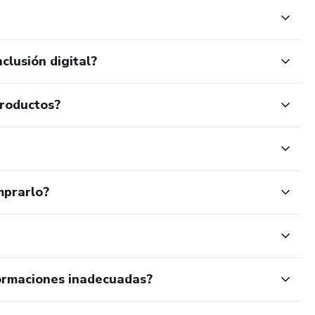
clusión digital?
productos?
mprarlo?
ormaciones inadecuadas?