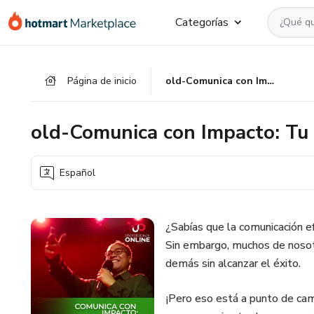
Ir
Ir
Ir
Categorías
al
a
al
contenido
la
pie
principal
página
de
Página de inicio
old-Comunica con Impacto: Tu Pitch Perfecto
de
página
pago
old-Comunica con Impacto: Tu 
Español
¿Sabías que la comunicación ef
Sin embargo, muchos de nosot
demás sin alcanzar el éxito.
¡Pero eso está a punto de camb