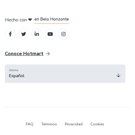
en Ciudad de México
en Bogotá
en Amsterdam
en Madrid
en Belo Horizonte
Hecho con
❤
Conoce Hotmart
Idioma
Español
FAQ
Términos
Privacidad
Cookies