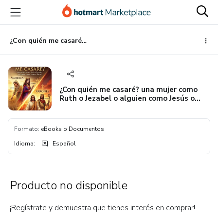
Ir
Ir
Ir
al
a
al
contenido
la
pie
principal
página
de
¿Con quién me casaré? una mujer como Ruth o Jezabel o alguien como Jesús o David
de
página
pago
¿Con quién me casaré? una mujer como
Ruth o Jezabel o alguien como Jesús o
David
Formato
:
eBooks o Documentos
Idioma
:
Español
Producto no disponible
¡Regístrate y demuestra que tienes interés en comprar!