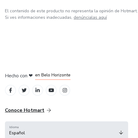
El contenido de este producto no representa la opinión de Hotmart.
Si ves informaciones inadecuadas,
denúncialas aquí
en Ciudad de México
en Bogotá
en Amsterdam
en Madrid
en Belo Horizonte
Hecho con
❤
Conoce Hotmart
Idioma
Español