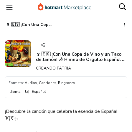
Ir
Ir
Ir
al
a
al
contenido
la
pie
principal
página
de
🍷 🇪🇸 ¡Con Una Copa de Vino y un Taco de Jamón! 🎶 Himno de Orgullo Español y Tradición 💃
de
página
pago
🍷 🇪🇸 ¡Con Una Copa de Vino y un Taco
de Jamón! 🎶 Himno de Orgullo Español y
Tradición 💃
CREANDO PATRIA
Formato
:
Audios, Canciones, Ringtones
Idioma
:
Español
¡Descubre la canción que celebra la esencia de España!
🇪🇸✨