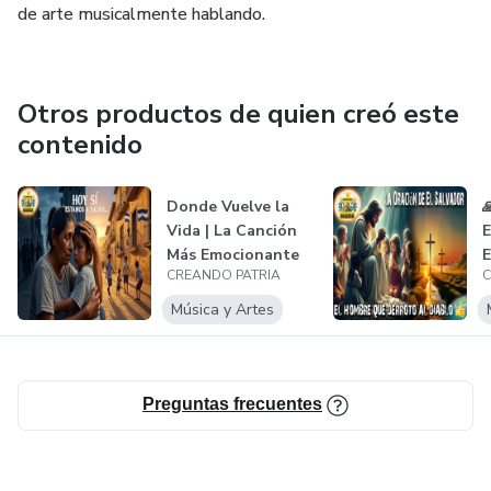
de arte musicalmente hablando.
Otros productos de quien creó este
contenido
Donde Vuelve la

Vida | La Canción
E
Más Emocionante
E
CREANDO PATRIA
C
del Cambio...
N
Música y Artes
Preguntas frecuentes