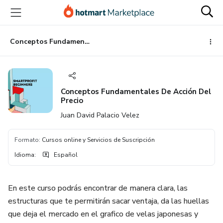
Ir
Ir
Ir
al
a
al
contenido
la
pie
principal
página
de
Conceptos Fundamentales De Acción Del Precio
de
página
pago
Conceptos Fundamentales De Acción Del
Precio
Juan David Palacio Velez
Formato
:
Cursos online y Servicios de Suscripción
Idioma
:
Español
En este curso podrás encontrar de manera clara, las
estructuras que te permitirán sacar ventaja, da las huellas
que deja el mercado en el grafico de velas japonesas y