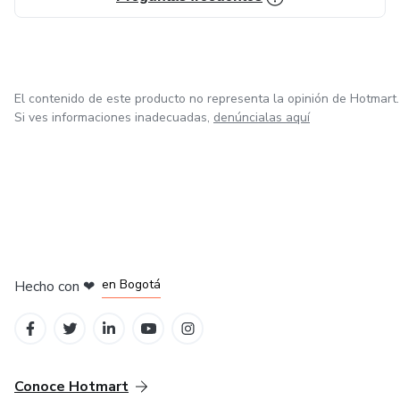
El contenido de este producto no representa la opinión de Hotmart.
Si ves informaciones inadecuadas,
denúncialas aquí
en Amsterdam
en Madrid
en Bogotá
Hecho con
❤
en Belo Horizonte
en Ciudad de México
Conoce Hotmart