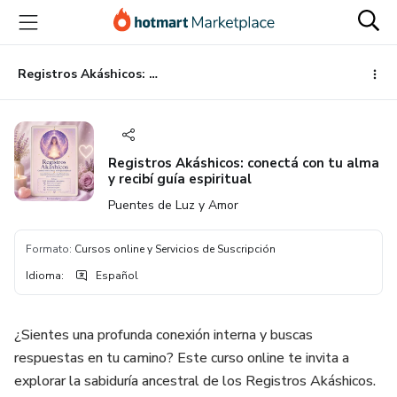
Ir
Ir
Ir
al
a
al
contenido
la
pie
principal
página
de
Registros Akáshicos: conectá con tu alma y recibí guía espiritual
de
página
pago
Registros Akáshicos: conectá con tu alma
y recibí guía espiritual
Puentes de Luz y Amor
Formato
:
Cursos online y Servicios de Suscripción
Idioma
:
Español
¿Sientes una profunda conexión interna y buscas
respuestas en tu camino? Este curso online te invita a
explorar la sabiduría ancestral de los Registros Akáshicos.