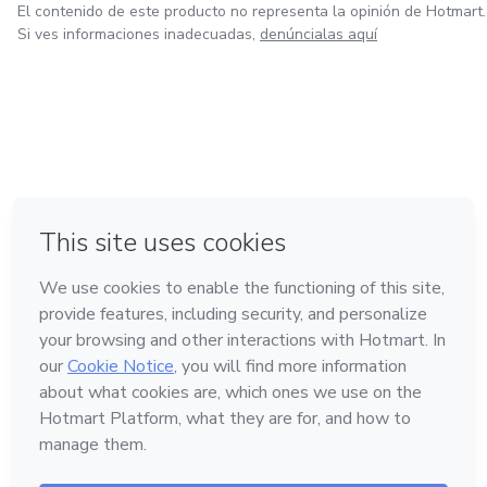
El contenido de este producto no representa la opinión de Hotmart.
Si ves informaciones inadecuadas,
denúncialas aquí
en Bogotá
en Amsterdam
en Madrid
en Ciudad de México
Hecho con
❤
en Belo Horizonte
Conoce Hotmart
Idioma
Español