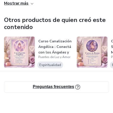
Mostrar más
🌷 Un espacio para reconectar con tu Alma.
Otros productos de quien creó este
Gracias por estar aquí. 🫶🏻Romi 🥰
contenido
Curso Canalización
C
Angélica : Conectá
S
con los Ángeles y
M
Puentes de Luz y Amor
P
reci...
Espiritualidad
Preguntas frecuentes