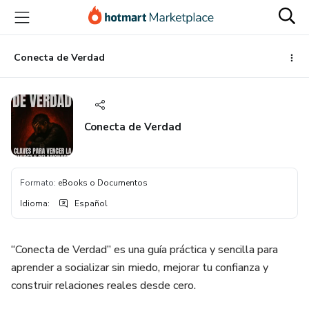
Ir
Ir
Ir
al
a
al
contenido
la
pie
principal
página
de
Conecta de Verdad
de
página
pago
Conecta de Verdad
Formato
:
eBooks o Documentos
Idioma
:
Español
“Conecta de Verdad” es una guía práctica y sencilla para
aprender a socializar sin miedo, mejorar tu confianza y
construir relaciones reales desde cero.