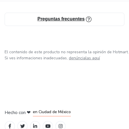
Preguntas frecuentes
El contenido de este producto no representa la opinión de Hotmart.
Si ves informaciones inadecuadas,
denúncialas aquí
en Bogotá
en Amsterdam
en Madrid
en Ciudad de México
Hecho con
❤
en Belo Horizonte