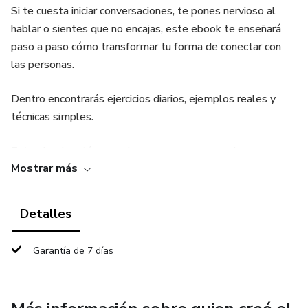
Si te cuesta iniciar conversaciones, te pones nervioso al
hablar o sientes que no encajas, este ebook te enseñará
paso a paso cómo transformar tu forma de conectar con
las personas.
Dentro encontrarás ejercicios diarios, ejemplos reales y
técnicas simples.
Este ebook está pensado para personas que desean
Mostrar más
mejorar su vida social de forma práctica, rápida y sin teorías
complicadas.
Detalles
Ideal para jóvenes, emprendedores, estudiantes o cualquier
persona que quiera comunicarse mejor y aumentar su
Garantía de 7 días
confianza.
Aprende a hablar sin miedo, a ser tú mismo y a crear