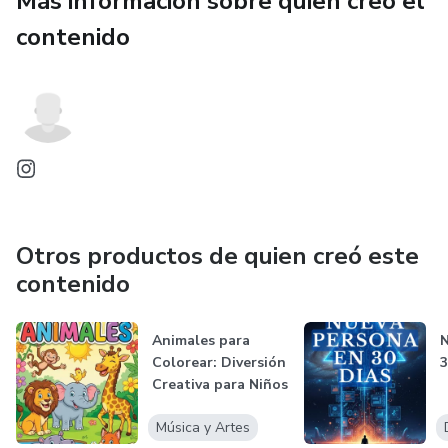
Más información sobre quien creó el
conexiones reales que perduren.
contenido
Otros productos de quien creó este
contenido
Animales para
N
Colorear: Diversión
3
Creativa para Niños
Música y Artes