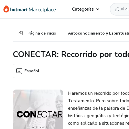
Ir
Ir
Ir
Categorías
al
a
al
contenido
la
pie
principal
página
de
Página de inicio
Autoconocimiento y Espiritual
de
página
pago
CONECTAR: Recorrido por todo 
Español
Haremos un recorrido por todo
Testamento. Pero sobre todo,
enseñanzas de la palabra de Di
histórica, geográfica y teológic
como aplicarlo a situaciones re