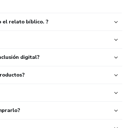
l relato bíblico. ?
clusión digital?
productos?
mprarlo?