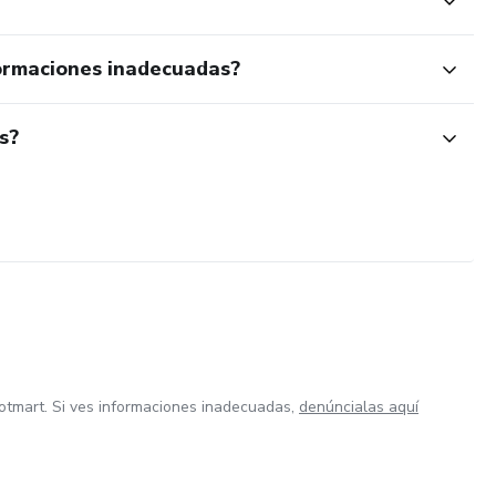
ormaciones inadecuadas?
s?
otmart. Si ves informaciones inadecuadas,
denúncialas aquí