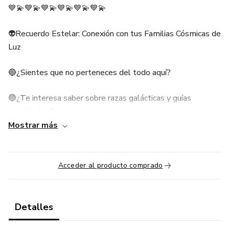
💙💫💙💫💙💫💙💫💙💫💙💫
👽Recuerdo Estelar: Conexión con tus Familias Cósmicas de
Luz
🔵¿Sientes que no perteneces del todo aquí?
🔵¿Te interesa saber sobre razas galácticas y guías
espirituales?
Mostrar más
🟢Tal vez es porque tu alma recuerda otro lugar…
☑️Un encuentro para personas despiertas, sensibles y
Acceder al producto comprado
curiosas que sienten en su corazón la conexión con sus
orígenes estelares.
Detalles
☑️Descubrirás las razas de luz, su misión y cómo conectar
de manera amorosa y segura con tu familia cósmica.