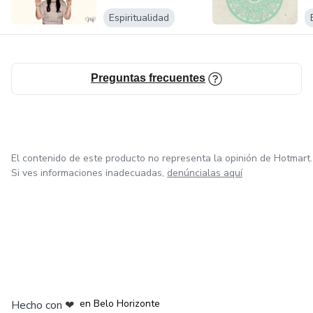
Espiritualidad
Preguntas frecuentes
El contenido de este producto no representa la opinión de Hotmart.
Si ves informaciones inadecuadas,
denúncialas aquí
en Ciudad de México
en Bogotá
en Amsterdam
en Madrid
en Belo Horizonte
Hecho con
❤