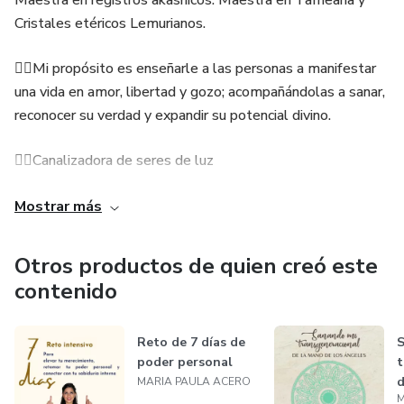
Maestra en registros akashicos. Maestra en Tameana y
Cristales etéricos Lemurianos.
🧝‍♀️Mi propósito es enseñarle a las personas a manifestar
una vida en amor, libertad y gozo; acompañándolas a sanar,
reconocer su verdad y expandir su potencial divino.
🧚‍♀️Canalizadora de seres de luz
🧚‍♀️ Consultas personalizadas: canalización angelical,
Mostrar más
limpieza energética y armonización de chacras, mentoring
holístico, acompañamiento terapéutico.
Otros productos de quien creó este
contenido
🧚‍♀️Creadora de la Escuela de Alquimia Divina
Reto de 7 días de
poder personal
t
d
MARIA PAULA ACERO
M
á