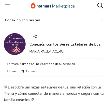
Ir
Ir
Ir
al
a
al
contenido
la
pie
principal
página
de
Conexión con los Seres Estelares de Luz
de
página
pago
Conexión con los Seres Estelares de Luz
MARIA PAULA ACERO
Formato
:
Cursos online y Servicios de Suscripción
Idioma
:
Español
💙Descubre las razas estelares de luz, sus relación con la
Tierra y cómo conectar de manera amorosa y segura con tu
familia cósmica.💙