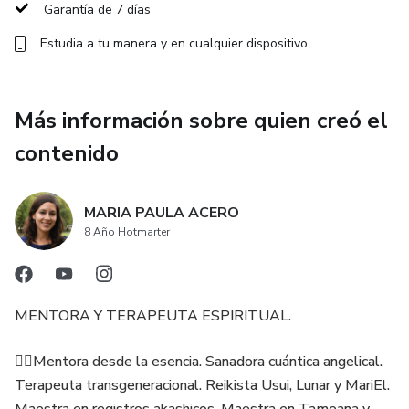
Garantía de 7 días
En esta experiencia:
Estudia a tu manera y en cualquier dispositivo
✔️Reconocerás los signos de tu conexión galáctica.
Más información sobre quien creó el
✔️Descubrirás las principales familias estelares, sus
contenido
cualidades y misiones.
✔️Aprenderás prácticas simples para conectar con tus guías
MARIA PAULA ACERO
de luz.
8 Año Hotmarter
✔️Recibirás un mensaje personal canalizado para este
momento de tu vida.
MENTORA Y TERAPEUTA ESPIRITUAL.
🔅Los seres estelares de luz aportan amor incondicional,
🧙‍♀️Mentora desde la esencia. Sanadora cuántica angelical.
sabiduría cósmica, claridad, expansión y acompañamiento
Terapeuta transgeneracional. Reikista Usui, Lunar y MariEl.
para recordar tu esencia y vivir desde ella.🔅