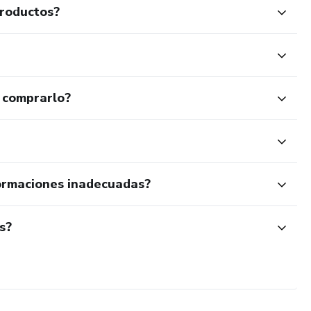
productos?
 comprarlo?
ormaciones inadecuadas?
s?