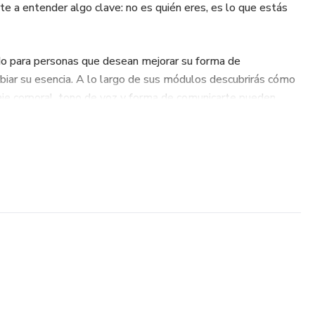
e a entender algo clave: no es quién eres, es lo que estás
do para personas que desean mejorar su forma de
mbiar su esencia. A lo largo de sus módulos descubrirás cómo
je corporal, tono de voz y forma de comunicarte pueden
 manera en que los demás te perciben.
 sino que trabajarás con ejercicios claros, ejemplos reales y
itirá desarrollar confianza social paso a paso. Desde
retan, hasta saber exactamente qué decir en conversaciones,
ansiedad y cómo poner límites sin sentir culpa.
prácticas para reprogramar tu mente, dejar de sobre analizar
segura y accesible.