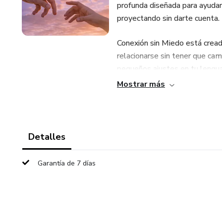
profunda diseñada para ayudart
proyectando sin darte cuenta.
Conexión sin Miedo está crea
relacionarse sin tener que ca
pequeños ajustes en tu lengua
transformar completamente la
Mostrar más
Aquí no solo aprenderás teoría,
un plan progresivo que te perm
entender por qué te malinterp
Detalles
cómo iniciar interacciones sin 
Garantía de 7 días
Además, incluye herramientas 
y construir una presencia más 
Este libro es para ti si: