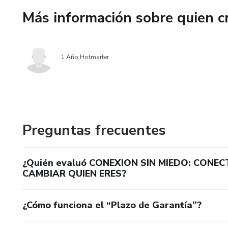
✨ Te cuesta conectar con nue
Más información sobre quien c
✨ Sientes que no te expresa
1 Año Hotmarter
✨ Quieres mejorar tus relacio
✨ Deseas sentirte más segura
No necesitas convertirte en a
Preguntas frecuentes
Solo necesitas aprender a most
¿Quién evaluó CONEXION SIN MIEDO: CONE
CAMBIAR QUIEN ERES?
¿Cómo funciona el “Plazo de Garantía”?