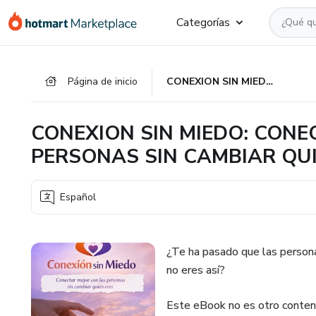
Ir
Ir
Ir
Categorías
al
a
al
contenido
la
pie
principal
página
de
Página de inicio
CONEXION SIN MIEDO: CONECTAR MEJOR CON LAS PERSONAS SIN CAMBIAR QUIEN ERES
de
página
pago
CONEXION SIN MIEDO: CONE
PERSONAS SIN CAMBIAR QUI
Español
¿Te ha pasado que las persona
no eres así?
Este eBook no es otro contenid