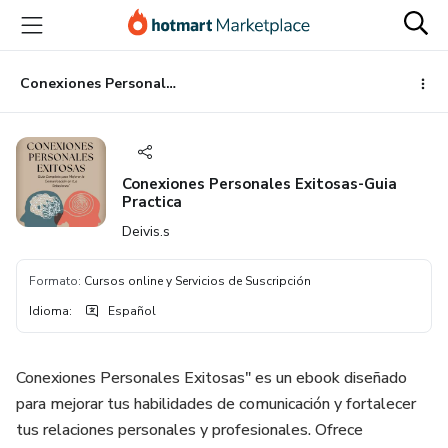
Ir
Ir
Ir
al
a
al
contenido
la
pie
principal
página
de
Conexiones Personales Exitosas-Guia Practica
de
página
pago
Conexiones Personales Exitosas-Guia
Practica
Deivis.s
Formato
:
Cursos online y Servicios de Suscripción
Idioma
:
Español
Conexiones Personales Exitosas" es un ebook diseñado
para mejorar tus habilidades de comunicación y fortalecer
tus relaciones personales y profesionales. Ofrece