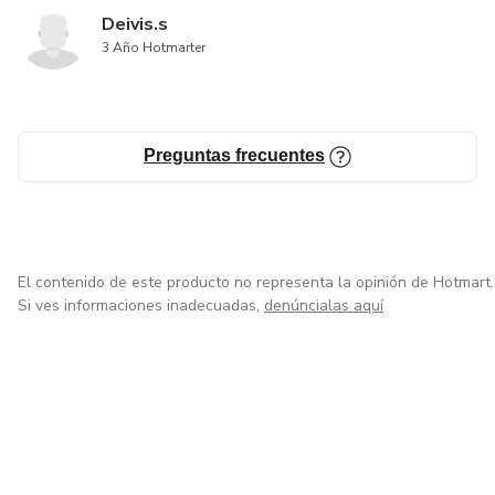
Deivis.s
3 Año Hotmarter
Preguntas frecuentes
El contenido de este producto no representa la opinión de Hotmart.
Si ves informaciones inadecuadas,
denúncialas aquí
en Ciudad de México
en Bogotá
en Amsterdam
en Madrid