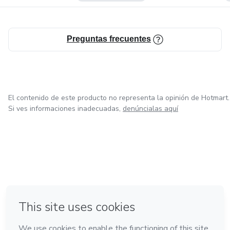
Preguntas frecuentes
El contenido de este producto no representa la opinión de Hotmart.
Si ves informaciones inadecuadas,
denúncialas aquí
en Bogotá
en Amsterdam
en Madrid
en Ciudad de México
Hecho con
❤
en Belo Horizonte