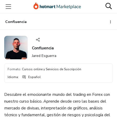
Ir
Ir
Ir
al
a
al
contenido
la
pie
principal
página
de
Confluencia
de
página
pago
Confluencia
Jared Esguerra
Formato
:
Cursos online y Servicios de Suscripción
Idioma
:
Español
Descubre el emocionante mundo del trading en Forex con
nuestro curso básico. Aprende desde cero las bases del
mercado de divisas, interpretación de gráficos, análisis
técnico y fundamental, gestión de riesgos y psicología del