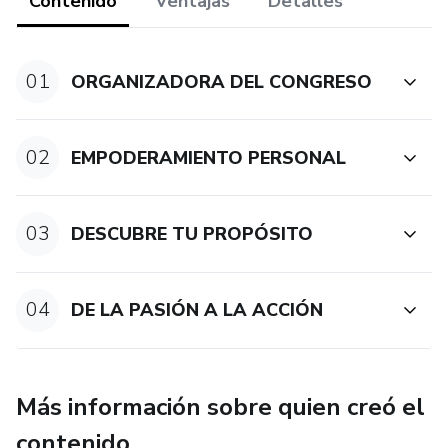
y De la pasión a la acción...¡Emprende!
Contenido
Ventajas
Detalles
En cada una de las entrevistas, los expertos comparten su
valiosa experiencia vivida en sus propios procesos de
01
ORGANIZADORA DEL CONGRESO
transformación y de reinvención, así como también
entregan consejos y claves importantes para empezar un
emprendimiento y hacer que prospere.
02
EMPODERAMIENTO PERSONAL
03
DESCUBRE TU PROPÓSITO
04
DE LA PASIÓN A LA ACCIÓN
Más información sobre quien creó el
contenido