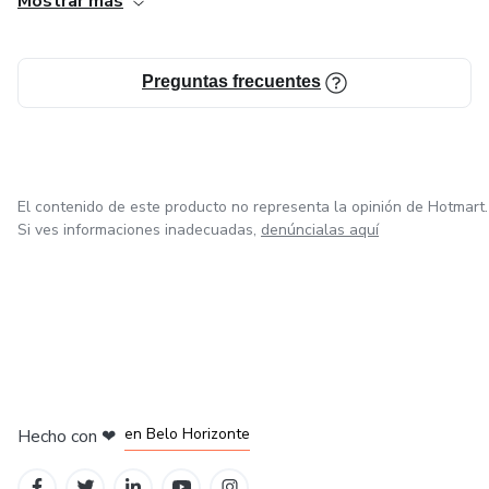
Mostrar más
Preguntas frecuentes
El contenido de este producto no representa la opinión de Hotmart.
Si ves informaciones inadecuadas,
denúncialas aquí
en Ciudad de México
en Bogotá
en Amsterdam
en Madrid
en Belo Horizonte
Hecho con
❤