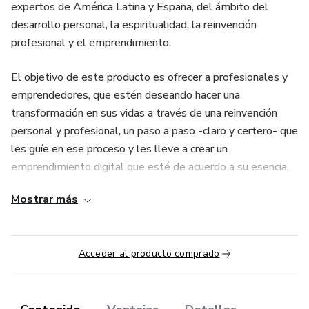
expertos de América Latina y España, del ámbito del
desarrollo personal, la espiritualidad, la reinvención
profesional y el emprendimiento.
El objetivo de este producto es ofrecer a profesionales y
emprendedores, que estén deseando hacer una
transformación en sus vidas a través de una reinvención
personal y profesional, un paso a paso -claro y certero- que
les guíe en ese proceso y les lleve a crear un
emprendimiento digital que esté de acuerdo a su esencia,
que les permita vivir en plenitud, realización y abundancia.
Mostrar más
Se compone de tres fases o etapas que le permitirán al
profesional o emprendedor comprender mejor las
Acceder al producto comprado
temáticas propias e importantes de este proceso y así
llevar a cabo una reinvención exitosa. Éstas etapas son:
Empoderamiento personal, Descubre tu propósito de vida