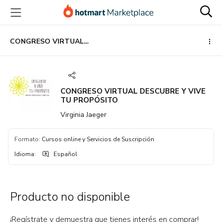
Ir
Ir
Ir
al
a
al
contenido
la
pie
principal
página
de
CONGRESO VIRTUAL DESCUBRE Y VIVE TU PROPÓSITO
de
página
pago
CONGRESO VIRTUAL DESCUBRE Y VIVE
TU PROPÓSITO
Virginia Jaeger
Formato
:
Cursos online y Servicios de Suscripción
Idioma
:
Español
Producto no disponible
¡Regístrate y demuestra que tienes interés en comprar!