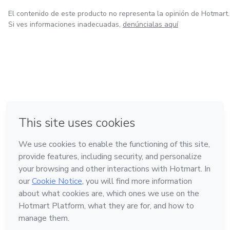
El contenido de este producto no representa la opinión de Hotmart.
Si ves informaciones inadecuadas,
denúncialas aquí
en Bogotá
en Amsterdam
en Madrid
en Ciudad de México
Hecho con
❤
en Belo Horizonte
Conoce Hotmart
Idioma
Español