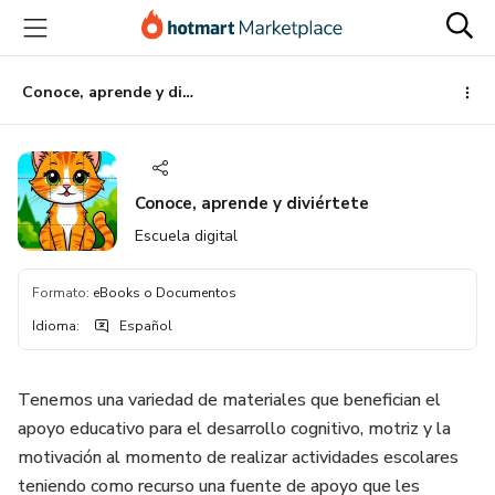
Ir
Ir
Ir
al
a
al
contenido
la
pie
principal
página
de
Conoce, aprende y diviértete
de
página
pago
Conoce, aprende y diviértete
Escuela digital
Formato
:
eBooks o Documentos
Idioma
:
Español
Tenemos una variedad de materiales que benefician el
apoyo educativo para el desarrollo cognitivo, motriz y la
motivación al momento de realizar actividades escolares
teniendo como recurso una fuente de apoyo que les