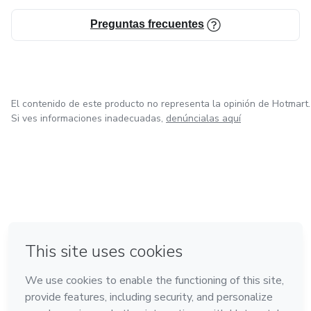
Preguntas frecuentes
El contenido de este producto no representa la opinión de Hotmart.
Si ves informaciones inadecuadas,
denúncialas aquí
en Bogotá
en Amsterdam
en Madrid
en Ciudad de México
Hecho con
❤
en Belo Horizonte