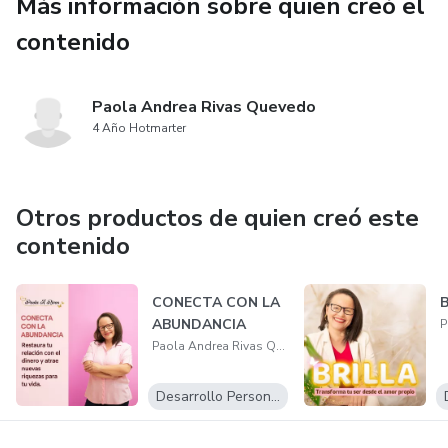
Más información sobre quien creó el
contenido
Paola Andrea Rivas Quevedo
4 Año Hotmarter
Otros productos de quien creó este
contenido
CONECTA CON LA
B
ABUNDANCIA
Paola Andrea Rivas Quevedo
Desarrollo Personal