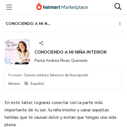
Ir
Ir
Ir
al
a
al
contenido
la
pie
principal
página
de
CONOCIENDO A MI NIÑA INTERIOR
de
página
pago
CONOCIENDO A MI NIÑA INTERIOR
Paola Andrea Rivas Quevedo
Formato
:
Cursos online y Servicios de Suscripción
Idioma
:
Español
En este taller, lograras conectar con la parte más
importante de tu ser, tu niña interior y sanar aquellas
heridas que te causan dolor y evitan que tengas una vida
plena.