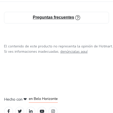
Preguntas frecuentes
El contenido de este producto no representa la opinión de Hotmart.
Si ves informaciones inadecuadas,
denúncialas aquí
en Ciudad de México
en Bogotá
en Amsterdam
en Madrid
en Belo Horizonte
Hecho con
❤