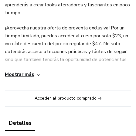
aprenderás a crear looks aterradores y fascinantes en poco
tiempo.
¡Aprovecha nuestra oferta de preventa exclusiva! Por un
tiempo limitado, puedes acceder al curso por solo $23, un
increíble descuento del precio regular de $47. No solo
obtendrás acceso a lecciones prácticas y fáciles de seguir,
sino que también tendrás la oportunidad de potenciar tus
habilidades y aumentar tus ventas en esta temporada de
Mostrar más
Halloween.
¡No dejes pasar esta oportunidad! Conviértete en un
experto en maquillaje de Halloween y ofrece a tus
Acceder al producto comprado
clientes lo mejor de la temporada.
Detalles