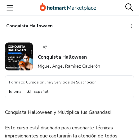
Ir
Ir
Ir
al
a
al
contenido
la
pie
principal
página
de
Conquista Halloween
de
página
pago
Conquista Halloween
Miguel Ángel Ramírez Calderón
Formato
:
Cursos online y Servicios de Suscripción
Idioma
:
Español
Conquista Halloween y Multiplica tus Ganancias!
Este curso está diseñado para enseñarte técnicas
impresionantes que capturarán la atención de todos,