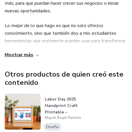
más, para que puedan hacer crecer sus negocios o iniciar
nuevas oportunidades.
Lo mejor de lo que hago es que no solo ofrezco
conocimiento, sino que también doy a mis estudiantes
herramientas que realmente pueden usar para transformar
sus vidas o negocios. ¡Cada curso que creo está diseñado
Mostrar más
para ser fácil de seguir y altamente práctico, porque quiero
que mis alumnos vean resultados rápidos y concretos!
Otros productos de quien creó este
Y lo más emocionante es que este tipo de productos son
contenido
escalables. Puedo impactar a miles de personas en
cualquier parte del mundo sin límites, a través de
Labor Day 2025
plataformas como Hotmart, ¡y eso me da una sensación
Handprint Craft
increíble de poder compartir mi expertise de manera
Printable –
masiva!
Miguel Ángel Ramírez Calderón
Editable Kids Kee...
Diseño