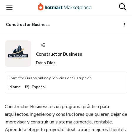
Ir
Ir
Ir
al
a
al
contenido
la
pie
principal
página
de
Constructor Business
de
página
pago
Constructor Business
Dario Diaz
Formato
:
Cursos online y Servicios de Suscripción
Idioma
:
Español
Constructor Business es un programa práctico para
arquitectos, ingenieros y constructores que quieren dejar de
improvisar y construir un sistema comercial rentable.
Aprende a elegir tu proyecto ideal, atraer mejores clientes