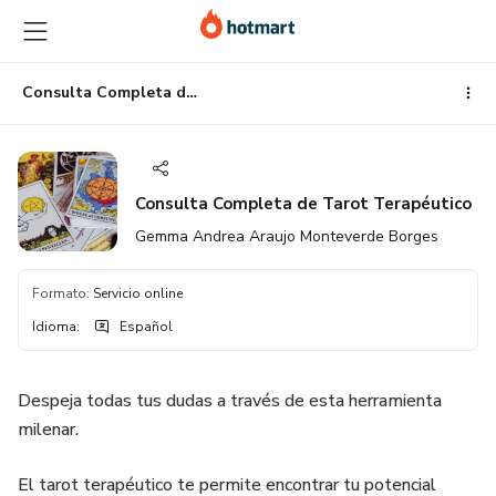
Ir
Ir
Ir
al
a
al
contenido
la
pie
principal
página
de
Consulta Completa de Tarot Terapéutico
de
página
pago
Consulta Completa de Tarot Terapéutico
Gemma Andrea Araujo Monteverde Borges
Formato
:
Servicio online
Idioma
:
Español
Despeja todas tus dudas a través de esta herramienta
milenar.
El tarot terapéutico te permite encontrar tu potencial