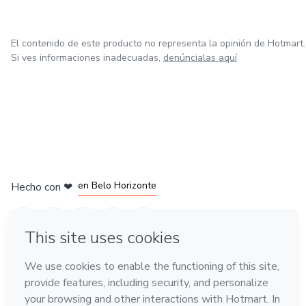
El contenido de este producto no representa la opinión de Hotmart.
Si ves informaciones inadecuadas,
denúncialas aquí
en Ciudad de México
en Bogotá
en Amsterdam
en Madrid
en Belo Horizonte
Hecho con
❤
Conoce Hotmart
Idioma