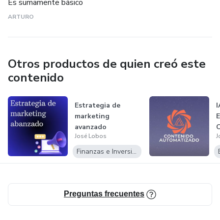
Es sumamente básico
ARTURO
Otros productos de quien creó este
contenido
Estrategia de
I
marketing
E
avanzado
C
José Lobos
J
c
l
Finanzas e Inversiones
Preguntas frecuentes