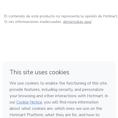
El contenido de este producto no representa la opinión de Hotmart.
Si ves informaciones inadecuadas,
denúncialas aquí
en Ciudad de México
en Bogotá
en Amsterdam
en Madrid
en Belo Horizonte
Hecho con
❤
Conoce Hotmart
Idioma