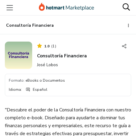
Ir
Ir
Ir
al
a
al
contenido
la
pie
principal
página
de
Consultoría Financiera
de
página
pago
1.0
(
1
)
Consultoría Financiera
José Lobos
Formato
:
eBooks o Documentos
Idioma
:
Español
"Descubre el poder de la Consultoría Financiera con nuestro
completo e-book. Diseñado para ayudarte a dominar tus
finanzas personales y empresariales, este recurso te guía a
través de estrategias efectivas para presupuestar, invertir