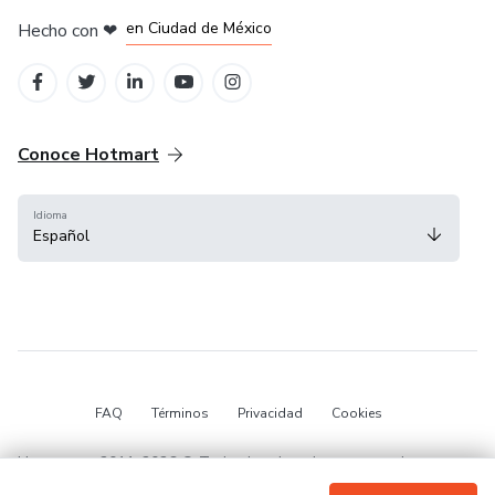
en Bogotá
en Amsterdam
en Madrid
en Ciudad de México
Hecho con
❤
en Belo Horizonte
Conoce Hotmart
Idioma
Español
FAQ
Términos
Privacidad
Cookies
Hotmart — 2011-2026 © Todos los derechos reservados.