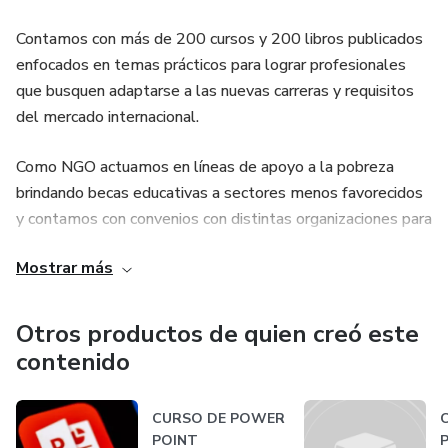
Contamos con más de 200 cursos y 200 libros publicados
enfocados en temas prácticos para lograr profesionales
que busquen adaptarse a las nuevas carreras y requisitos
del mercado internacional.
Como NGO actuamos en líneas de apoyo a la pobreza
brindando becas educativas a sectores menos favorecidos
y contamos con convenios con distintas organizaciones para
hacer acciones conjuntas. Cada compra de un producto nos
Mostrar más
permite trabajar en apoyo de una persona que busca
educación de calidad en lugares menos favorecidos de
Latinoamérica.
Otros productos de quien creó este
contenido
CURSO DE POWER
POINT