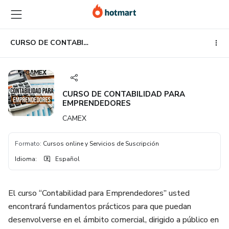
Ir
Ir
Ir
al
a
al
contenido
la
pie
principal
página
de
CURSO DE CONTABILIDAD PARA EMPRENDEDORES
de
página
pago
CURSO DE CONTABILIDAD PARA
EMPRENDEDORES
CAMEX
Formato
:
Cursos online y Servicios de Suscripción
Idioma
:
Español
El curso “Contabilidad para Emprendedores” usted
encontrará fundamentos prácticos para que puedan
desenvolverse en el ámbito comercial, dirigido a público en