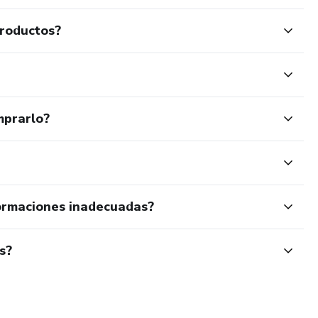
productos?
mprarlo?
ormaciones inadecuadas?
s?