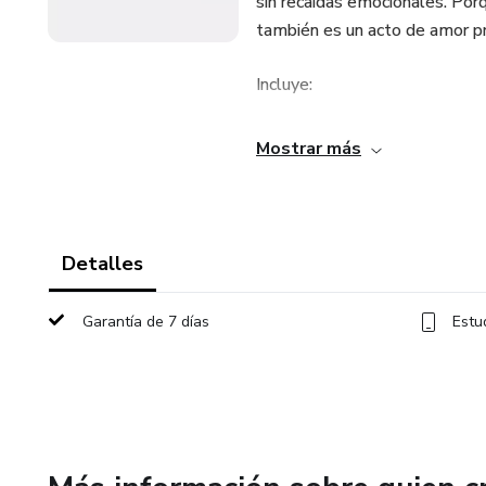
sin recaídas emocionales. Porque
también es un acto de amor pr
Incluye:
✅ Las 5 reglas de oro del Cont
Mostrar más
🚫 Cómo evitar caer en provoc
🧠 Qué hacer con los pensamie
Detalles
explicación”
Garantía de 7 días
Estu
💬 Respuestas preparadas para
📲 Estrategias para bloquear 
🎯 BONUS: Ritual de cierre emo