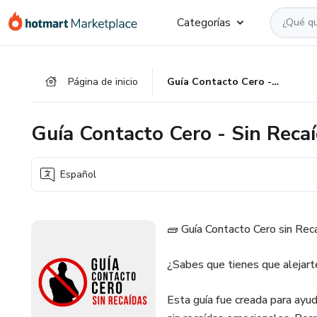
Ir
Ir
Ir
Categorías
al
a
al
contenido
la
pie
principal
página
de
Página de inicio
Guía Contacto Cero - Sin Recaídas
de
página
pago
Guía Contacto Cero - Sin Reca
Español
🧱 Guía Contacto Cero sin Rec
¿Sabes que tienes que alejart
Esta guía fue creada para ayud