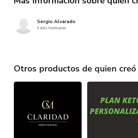
Más información sobre quien c
Es una herramienta diseñada p
sostener su límite con fuerza i
Sergio Alvarado
No más recaídas. No más confu
5 Año Hotmarter
Otros productos de quien creó