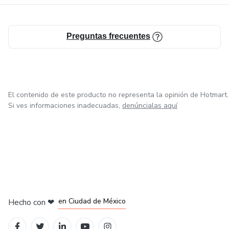
Preguntas frecuentes
El contenido de este producto no representa la opinión de Hotmart.
Si ves informaciones inadecuadas,
denúncialas aquí
en Bogotá
en Amsterdam
en Madrid
en Ciudad de México
Hecho con
❤
en Belo Horizonte