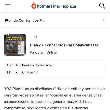
Ir
Ir
Ir
al
a
al
contenido
la
pie
principal
página
de
Plan de Contenidos Para Manicuristas
de
página
pago
Plan de Contenidos Para Manicuristas
Publigram Online
Formato
:
eBooks o Documentos
Idioma
:
Español
300 Plantillas ya diseñadas fáciles de editar y personalizar
para tus redes sociales, enfocadas en el área de las uñas,
un buen diseño te ayudará a generar más visibilidad,
compromiso, seguidores y ventas en tus cuentas.