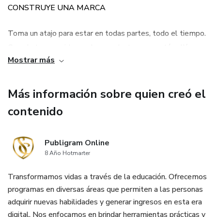
CONSTRUYE UNA MARCA
Toma un atajo para estar en todas partes, todo el tiempo.
Cuando tus seguidores abren su Instagram, estás allí con
Mostrar más
contenido agradable cada vez. Pensamientos inspiradores
y preguntas interesantes, solo por nombrar algunas.
Más información sobre quien creó el
CONSIGUE MÁS SEGUIDORES
contenido
Estas plantillas están formuladas para aumentar su
alcance y visibilidad en las redes sociales. Cuando llegue
Publigram Online
8 Año Hotmarter
exponencialmente a más personas, su audiencia crecerá.
Obtendrá más seguidores, clientes potenciales, clientes y
Transformamos vidas a través de la educación. Ofrecemos
ventas.
programas en diversas áreas que permiten a las personas
adquirir nuevas habilidades y generar ingresos en esta era
AUMENTE SU COMPROMISO
digital. Nos enfocamos en brindar herramientas prácticas y