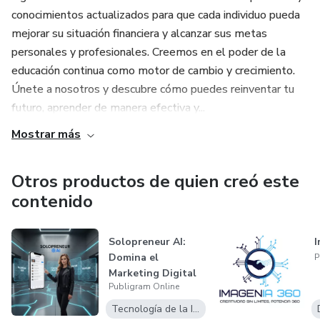
conocimientos actualizados para que cada individuo pueda
Estas plantillas animan a sus seguidores a reaccionar en
mejorar su situación financiera y alcanzar sus metas
sus publicaciones y comenzar una conversación con usted:
personales y profesionales. Creemos en el poder de la
todo lo que importa para una mayor participación. Con altos
educación continua como motor de cambio y crecimiento.
niveles de participación, no habrá límites para el
Únete a nosotros y descubre cómo puedes reinventar tu
futuro, aprender de manera efectiva y...
crecimiento y el éxito de las redes sociales (¡y la
monetización!).
Mostrar más
Otros productos de quien creó este
contenido
Solopreneur AI:
I
Domina el
P
Marketing Digital
Publigram Online
con Inteligencia...
Tecnología de la Información