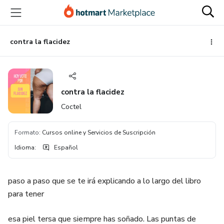
Ir
Ir
Ir
al
a
al
contenido
la
pie
principal
página
de
contra la flacidez
de
página
pago
contra la flacidez
Coctel
Formato
:
Cursos online y Servicios de Suscripción
Idioma
:
Español
paso a paso que se te irá explicando a lo largo del libro
para tener
esa piel tersa que siempre has soñado. Las puntas de