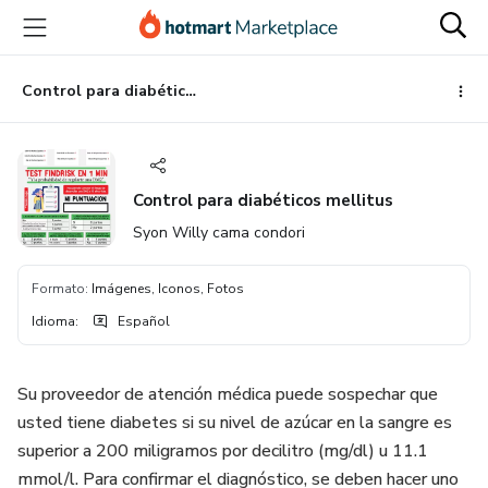
Ir
Ir
Ir
al
a
al
contenido
la
pie
principal
página
de
Control para diabéticos mellitus
de
página
pago
Control para diabéticos mellitus
Syon Willy cama condori
Formato
:
Imágenes, Iconos, Fotos
Idioma
:
Español
Su proveedor de atención médica puede sospechar que
usted tiene diabetes si su nivel de azúcar en la sangre es
superior a 200 miligramos por decilitro (mg/dl) u 11.1
mmol/l. Para confirmar el diagnóstico, se deben hacer uno