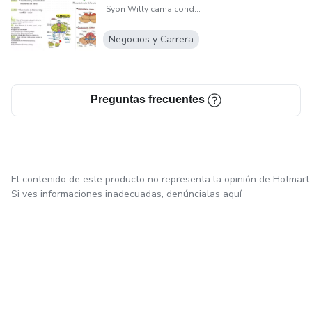
Syon Willy cama condori
Negocios y Carrera
Preguntas frecuentes
El contenido de este producto no representa la opinión de Hotmart.
Si ves informaciones inadecuadas,
denúncialas aquí
en Bogotá
en Amsterdam
en Madrid