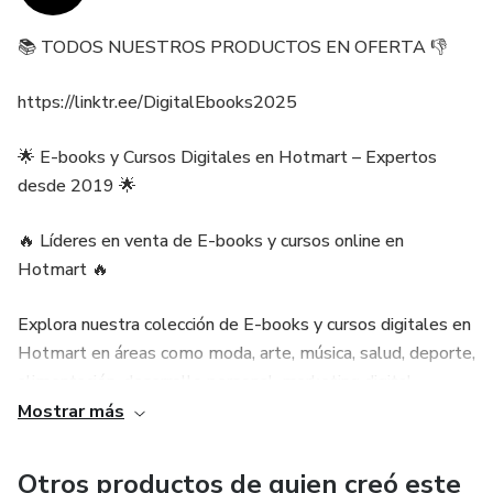
✅ Estrategias para mejorar la claridad mental
📚 TODOS NUESTROS PRODUCTOS EN OFERTA 👎
✅ Técnicas para la gestión del estrés
https://linktr.ee/DigitalEbooks2025
✅ Herramientas para mejorar la autoestima
🌟 E-books y Cursos Digitales en Hotmart – Expertos
✅ Y muchas cosas más
desde 2019 🌟
🔥 Líderes en venta de E-books y cursos online en
Hotmart 🔥
Explora nuestra colección de E-books y cursos digitales en
Hotmart en áreas como moda, arte, música, salud, deporte,
alimentación, desarrollo personal, marketing digital,
finanzas, emprendimiento y mucho más.
Mostrar más
📚 Por qué elegirnos 👎
Otros productos de quien creó este