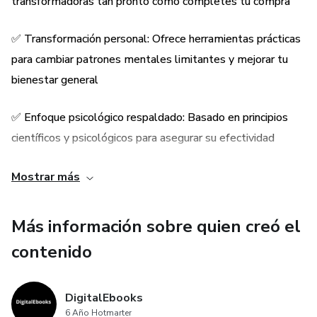
transformadoras tan pronto como completes tu compra
vida" es más que un libro de autoayuda; es una guía integral
para liberar tu potencial completo y vivir una vida más
✅ Transformación personal: Ofrece herramientas prácticas
consciente y satisfactoria.
para cambiar patrones mentales limitantes y mejorar tu
Temas importantes:
bienestar general
✅ Exploración de pensamientos subconscientes
✅ Enfoque psicológico respaldado: Basado en principios
científicos y psicológicos para asegurar su efectividad
✅ Técnicas de visualización práctica
✅ Auto-reflexión guiada: Incluye ejercicios que fomentan la
Mostrar más
✅ Estrategias para reprogramar creencias limitantes
introspección y el crecimiento personal
✅ Identificación y reconfiguración de patrones mentales
Más información sobre quien creó el
✅ Y mas
contenido
✅ Ejercicios de auto-reflexión y mindfulness
✅ Impacto de la mente en la salud física y emocional
DigitalEbooks
6 Año Hotmarter