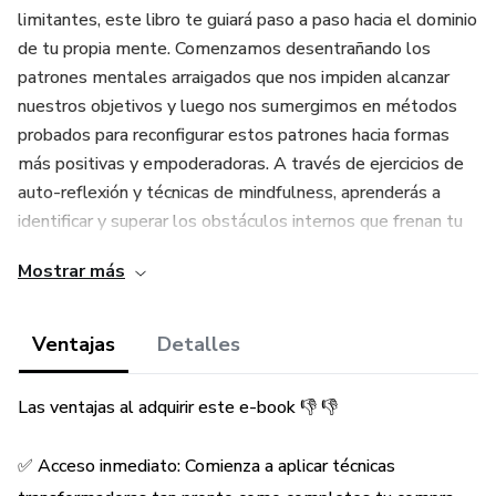
limitantes, este libro te guiará paso a paso hacia el dominio
de tu propia mente. Comenzamos desentrañando los
patrones mentales arraigados que nos impiden alcanzar
nuestros objetivos y luego nos sumergimos en métodos
probados para reconfigurar estos patrones hacia formas
más positivas y empoderadoras. A través de ejercicios de
auto-reflexión y técnicas de mindfulness, aprenderás a
identificar y superar los obstáculos internos que frenan tu
progreso.
Mostrar más
Además, exploramos cómo la mente influye en la salud
física y emocional, proporcionando estrategias para mejorar
Ventajas
Detalles
tanto la claridad mental como el bienestar general. Desde
la gestión del estrés hasta la mejora de la autoestima,
Las ventajas al adquirir este e-book 👎 👎
cada capítulo ofrece herramientas prácticas respaldadas
por la ciencia y la psicología para transformar tu vida desde
✅ Acceso inmediato: Comienza a aplicar técnicas
adentro hacia afuera. "Controla tu mente para cambiar tu