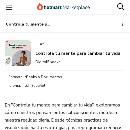
Ir
Ir
Ir
al
a
al
contenido
la
pie
principal
página
de
Controla tu mente para cambiar tu vida
de
página
pago
Controla tu mente para cambiar tu vida
DigitalEbooks
Formato
:
eBooks o Documentos
Idioma
:
Español
En "Controla tu mente para cambiar tu vida", exploramos
cómo nuestros pensamientos subconscientes moldean
nuestra realidad diaria. Desde técnicas prácticas de
visualización hasta estrategias para reprogramar creencias