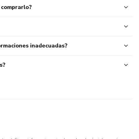
 comprarlo?
ormaciones inadecuadas?
s?