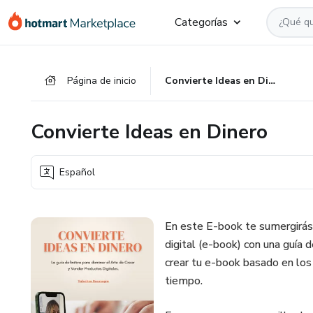
Ir
Ir
Ir
Categorías
al
a
al
contenido
la
pie
principal
página
de
Página de inicio
Convierte Ideas en Dinero
de
página
pago
Convierte Ideas en Dinero
Español
En este E-book te sumergirás
digital (e-book) con una guía 
crear tu e-book basado en los
tiempo.