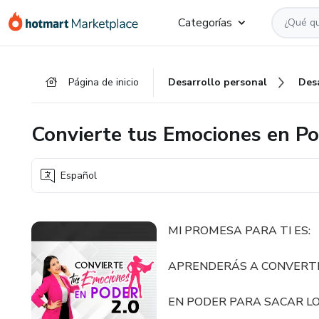
Ir
Ir
Ir
Categorías
al
a
al
contenido
la
pie
principal
página
de
Página de inicio
Desarrollo personal
Des
de
página
pago
Convierte tus Emociones en Po
Español
MI PROMESA PARA TI ES:
APRENDERÁS A CONVERTI
EN PODER PARA SACAR LO