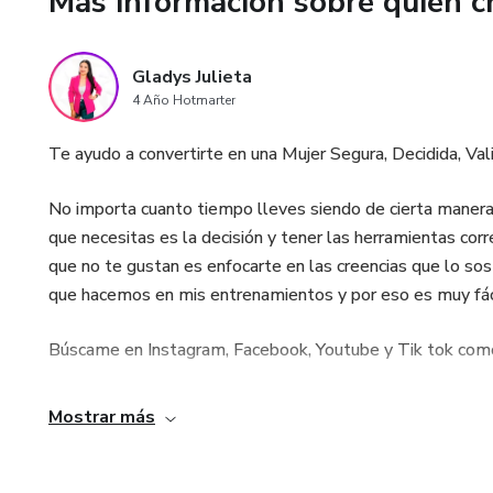
Más información sobre quien c
6. Formula única para cambiar
Gladys Julieta
7. Descubre cual es tu estado
4 Año Hotmarter
8. Las 10 emociones que son 
Te ayudo a convertirte en una Mujer Segura, Decidida, Vali
9. Las 10 emociones hermosas
No importa cuanto tiempo lleves siendo de cierta manera.
que necesitas es la decisión y tener las herramientas cor
10. Aprende a interrumpir tu 
que no te gustan es enfocarte en las creencias que lo so
que hacemos en mis entrenamientos y por eso es muy fáci
Búscame en Instagram, Facebook, Youtube y Tik tok como
Mostrar más