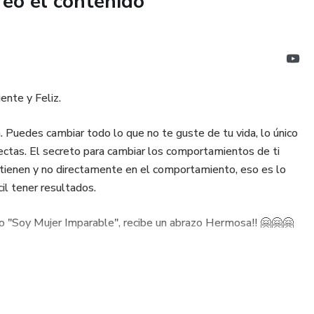
reó el contenido
 tu estado emocional en minutos.
 interno predeterminado.
señales para el cambio.
ente y Feliz.
 que te harán imparable.
 Puedes cambiar todo lo que no te guste de tu vida, lo único
rectas. El secreto para cambiar los comportamientos de ti
estado interno predeterminado.
stienen y no directamente en el comportamiento, eso es lo
l tener resultados.
 "Soy Mujer Imparable", recibe un abrazo Hermosa!! 🤗🤗🤗