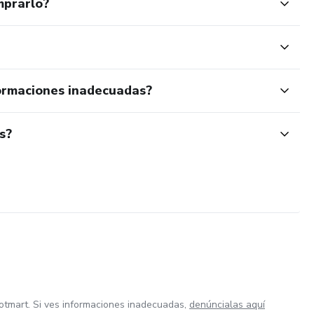
mprarlo?
ormaciones inadecuadas?
s?
otmart. Si ves informaciones inadecuadas,
denúncialas aquí