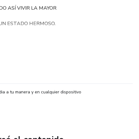
 ASÍ VIVIR LA MAYOR
 UN ESTADO HERMOSO.
NDIENDO EN
dia a tu manera y en cualquier dispositivo
a las emociones.
s emociones.
uelta a una emoción incomoda.