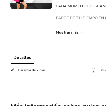
CADA MOMENTO. LOGRANDO
PARTE DE TU TIEMPO EN
LO QUE ESTAREMOS APRE
Mostrar más
ESTE ENTRENAMIENTO:
1. ¿Qué son las emociones?
Detalles
2. Creencias más comunes.
Garantía de 7 días
Estu
3. Formas comunes de tratar 
4. Nueva forma de tratar a la
5. Soluciones para darle la v