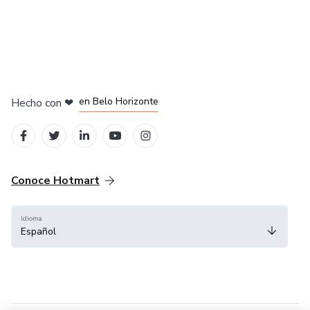
en Ciudad de México
en Bogotá
en Amsterdam
en Madrid
en Belo Horizonte
Hecho con
❤
Conoce Hotmart
Idioma
Español