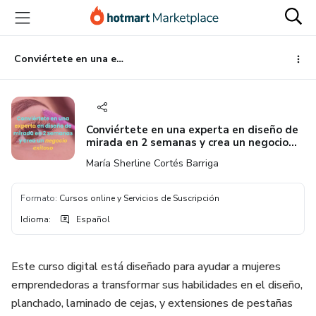
Ir
Ir
Ir
al
a
al
contenido
la
pie
principal
página
de
Conviértete en una experta en diseño de mirada en 2 semanas y crea un negocio exitoso
de
página
pago
Conviértete en una experta en diseño de
mirada en 2 semanas y crea un negocio
exitoso
María Sherline Cortés Barriga
Formato
:
Cursos online y Servicios de Suscripción
Idioma
:
Español
Este curso digital está diseñado para ayudar a mujeres
emprendedoras a transformar sus habilidades en el diseño,
planchado, laminado de cejas, y extensiones de pestañas