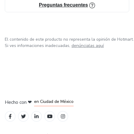
Preguntas frecuentes
El contenido de este producto no representa la opinión de Hotmart.
Si ves informaciones inadecuadas,
denúncialas aquí
en Bogotá
en Amsterdam
en Madrid
en Ciudad de México
Hecho con
❤
en Belo Horizonte