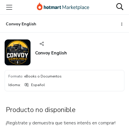
Ir
Ir
Ir
al
a
al
contenido
la
pie
principal
página
de
Convoy English
de
página
pago
Convoy English
Formato
:
eBooks o Documentos
Idioma
:
Español
Producto no disponible
¡Regístrate y demuestra que tienes interés en comprar!