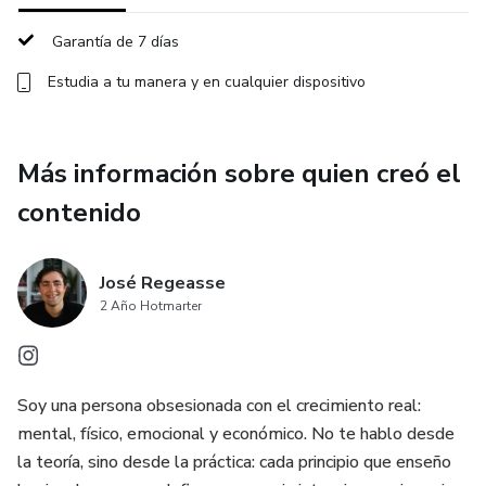
* Dominar los principios que hacen que un texto funcione.
Garantía de 7 días
* Escribir reels y anuncios que captan atención y convierten.
Estudia a tu manera y en cualquier dispositivo
Copywriting Systems fue diseñado como yo hubiese
querido aprender: con claridad, con enfoque y con lo justo y
Más información sobre quien creó el
necesario para empezar.
contenido
Por menos de 100 dólares.
José Regeasse
Sin relleno. Sin humo. Sin excusas.
2 Año Hotmarter
Solo lo esencial para empezar a escribir y vender.
Soy una persona obsesionada con el crecimiento real:
mental, físico, emocional y económico. No te hablo desde
la teoría, sino desde la práctica: cada principio que enseño