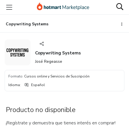
Ir
Ir
Ir
al
a
al
contenido
la
pie
principal
página
de
Copywriting Systems
de
página
pago
Copywriting Systems
José Regeasse
Formato
:
Cursos online y Servicios de Suscripción
Idioma
:
Español
Producto no disponible
¡Regístrate y demuestra que tienes interés en comprar!