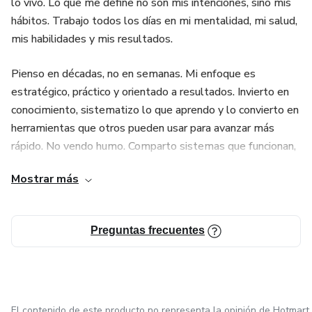
lo vivo. Lo que me define no son mis intenciones, sino mis
hábitos. Trabajo todos los días en mi mentalidad, mi salud,
mis habilidades y mis resultados.
Pienso en décadas, no en semanas. Mi enfoque es
estratégico, práctico y orientado a resultados. Invierto en
conocimiento, sistematizo lo que aprendo y lo convierto en
herramientas que otros pueden usar para avanzar más
rápido. No vendo humo. Comparto sistemas que funcionan,
porque han sido probados, pulidos y aplicados en mi propia
Mostrar más
vida.
Si estás buscando a alguien que te endulce los oídos, no
Preguntas frecuentes
soy tu opción. Pero si buscas a alguien que te diga la
verdad, que te rete a pensar más grande, que te exija
resultados y que te enseñe desde la experiencia…
entonces estás en el lugar correcto.
El contenido de este producto no representa la opinión de Hotmart.