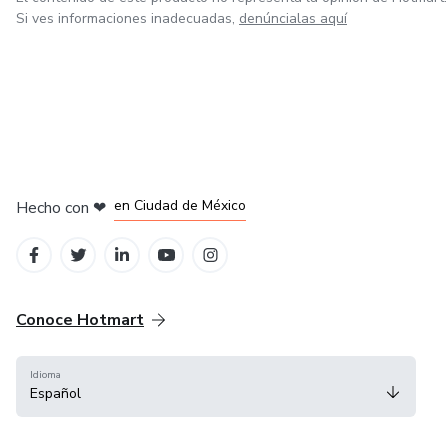
Aquí no vas a encontrar promesas vacías. Vas a encontrar
Si ves informaciones inadecuadas,
denúncialas aquí
dirección, estructura y claridad para transformar tu forma
de pensar, actuar y vivir.
en Bogotá
en Amsterdam
en Madrid
en Ciudad de México
Hecho con
❤
en Belo Horizonte
Conoce Hotmart
Idioma
Español