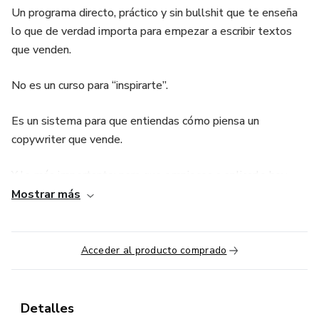
Un programa directo, práctico y sin bullshit que te enseña
lo que de verdad importa para empezar a escribir textos
que venden.
No es un curso para “inspirarte”.
Es un sistema para que entiendas cómo piensa un
copywriter que vende.
Y lo más importante: para que empieces a aplicarlo hoy.
Mostrar más
Acá no vas a perder tiempo con fórmulas vacías.
Vas a aprender a:
Acceder al producto comprado
* Investigar como copywriter: entender al cliente, el
producto y el mercado mejor que nadie.
Detalles