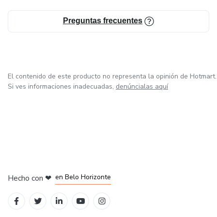
Preguntas frecuentes
El contenido de este producto no representa la opinión de Hotmart.
Si ves informaciones inadecuadas,
denúncialas aquí
en Ciudad de México
en Bogotá
en Amsterdam
en Madrid
en Belo Horizonte
Hecho con
❤