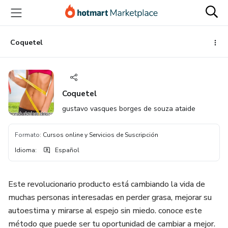
Ir
Ir
Ir
al
a
al
contenido
la
pie
principal
página
de
Coquetel
de
página
pago
Coquetel
gustavo vasques borges de souza ataide
Formato
:
Cursos online y Servicios de Suscripción
Idioma
:
Español
Este revolucionario producto está cambiando la vida de
muchas personas interesadas en perder grasa, mejorar su
autoestima y mirarse al espejo sin miedo. conoce este
método que puede ser tu oportunidad de cambiar a mejor.