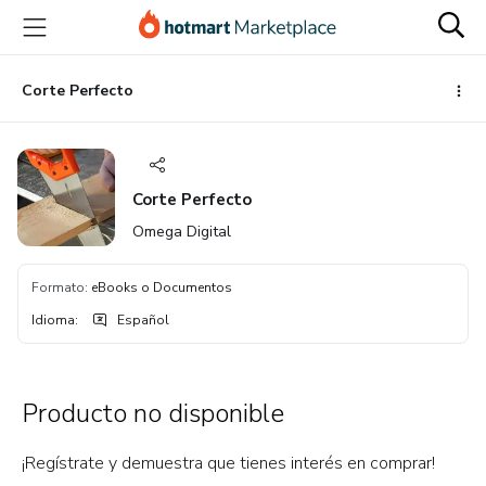
Ir
Ir
Ir
al
a
al
contenido
la
pie
principal
página
de
Corte Perfecto
de
página
pago
Corte Perfecto
Omega Digital
Formato
:
eBooks o Documentos
Idioma
:
Español
Producto no disponible
¡Regístrate y demuestra que tienes interés en comprar!