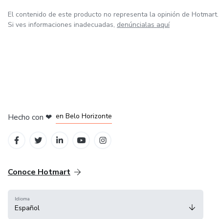
El contenido de este producto no representa la opinión de Hotmart.
Si ves informaciones inadecuadas,
denúncialas aquí
en Ciudad de México
en Bogotá
en Amsterdam
en Madrid
en Belo Horizonte
Hecho con
❤
Conoce Hotmart
Idioma
Español