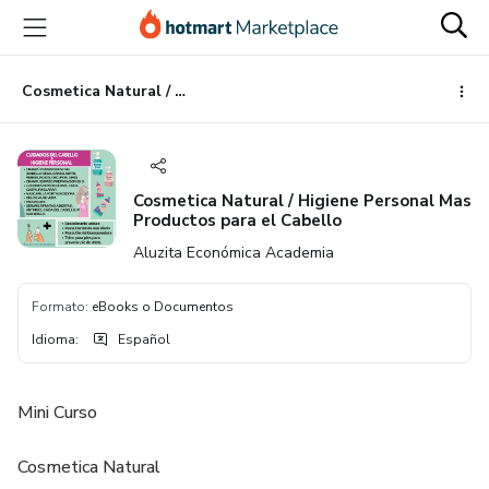
Ir
Ir
Ir
al
a
al
contenido
la
pie
principal
página
de
Cosmetica Natural / Higiene Personal Mas Productos para el Cabello
de
página
pago
Cosmetica Natural / Higiene Personal Mas
Productos para el Cabello
Aluzita Económica Academia
Formato
:
eBooks o Documentos
Idioma
:
Español
Mini Curso
Cosmetica Natural