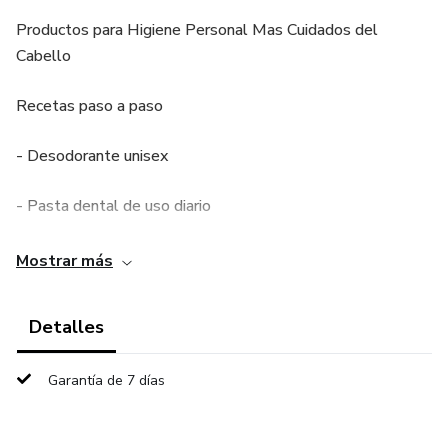
Productos para Higiene Personal Mas Cuidados del
Cabello
Recetas paso a paso
- Desodorante unisex
- Pasta dental de uso diario
- Pasta dental blanqueadora
Mostrar más
- Talco para pies para prevenir pie de atleta
Detalles
Otros:
Garantía de 7 días
Duracion de los productos