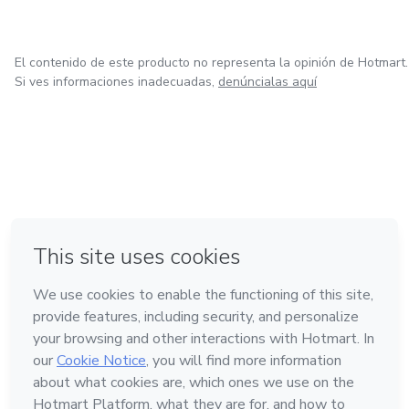
-Caida del cabello
-Para dar brillo
El contenido de este producto no representa la opinión de Hotmart.
Si ves informaciones inadecuadas,
denúncialas aquí
en Ciudad de México
en Bogotá
en Amsterdam
en Madrid
en Belo Horizonte
Hecho con
❤
Conoce Hotmart
Idioma