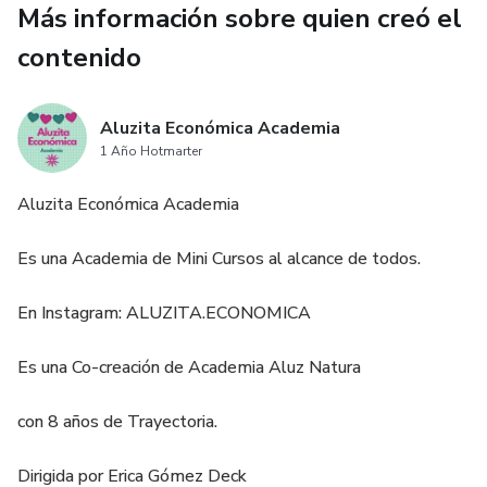
Esterilizado
Más información sobre quien creó el
contenido
Cuidados del Cabello:
Recetas paso a paso
Aluzita Económica Academia
1 Año Hotmarter
-Shampoo consistencia gel
Aluzita Económica Academia
Para cabellos secos, graso, mixto
Es una Academia de Mini Cursos al alcance de todos.
Para cabellos rubios, rojos, oscuros y grises
En Instagram: ALUZITA.ECONOMICA
- Shampoo formula para preparar en 5 minutos
Es una Co-creación de Academia Aluz Natura
Lociones para:
con 8 años de Trayectoria.
-Pediculosis
Dirigida por Erica Gómez Deck